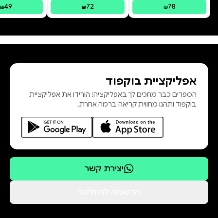
49
72
78
₪
₪
₪
משה גרוס – עורך ספרים ומפיק ספרים
אפליקציית בוקפוד
egrosss@gmail.com ⋅ 054-4401975
הספרים כבר מחכים לך באפליקציה! הורידו את אפליקציית
בוקפוד ותהנו מחווית קריאה ברמה אחרת.
יצירת קשר
הרשמה לניוזלטר