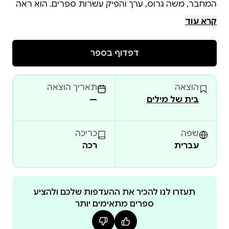
המחבר, משה גרוס, ערך והפיק עשרות ספרים. הוא ראה
קרא עוד
באלפיים עותקים בלבד, ולצידם ספרים שיצאו בהוצאה
דפדוף בספר
היא תהליך שיש לו כללים ברורים, ואת הכללים האלה
הוצאה
תאריך הוצאה
בספרון זה תקבלו הסבר מעשי על כל שלבי ההוצאה
בית של מילים
—
ההבדל בין הוצאה לאור לחברת הפקה, כמה באמת עולה
שפה
כריכה
עברית
רכה
תעזרו לנו להכיר את ההעדפות שלכם ולהציע
ספרים מתאימים יותר
egrosss@gmail.com ⋅ 054-4401975