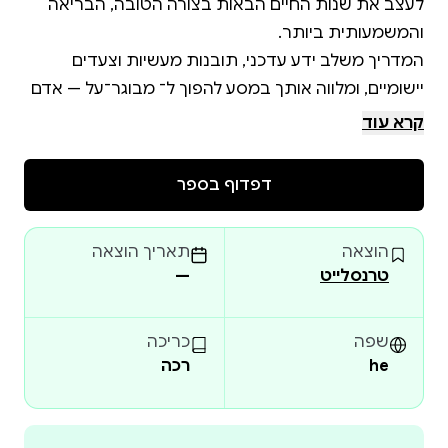
לעצב את שנות החיים הבאות בצורה הטובה, הבריאה
המדריך משלב ידע עדכני, תובנות מעשיות וצעדים
יישומיים, ומלווה אותך במסע להפוך ל־ מבוגר־על — אדם
קרא עוד
בריאות ואיכות חיים: אסטרטגיות לשמירה על ניידות,
דפדוף בספר
תזונה מותאמת גיל, מניעת מחלות, שיפור שינה וניהול
הוצאה
תאריך הוצאה
חוסן קוגניטיבי ורגשי: כלים לשמירה על חדות המוח,
טרנסלייט
—
פיתוח חוסן נפשי, טיפוח מערכות יחסים ותרגול חשיבה
תכנון פיננסי, משפטי ואורח חיים: קבלת החלטות פרישה
שפה
כריכה
he
רכה
חכמות, בחירת מסלולי דיור, תכנון משפטי נכון והישארות
מטרה, משמעות ומורשת: איך לאמץ תשוקות חדשות,