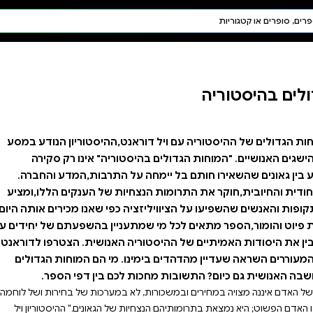
חיפוש AI
דת ויהדות
תפילה
חגים ומועדים
תלמוד
קבלה
ט,ההיסטוריון הנודע במסע
ריה" אינו רק סקירה
 התרבות,המדע והחברה.
ת של הענקים הללו,ומציע
פי שאנו מכירים אותה היום.