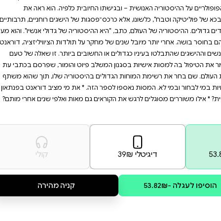
יין בהשפעתם של יחידים על
האנושית. הצטרפו לדוראנט
 מי הם המוחות הגדולים
ם בין דפי הספר.
במערכות של בחירות ושל לוחמה,
 הגאונים." ההיסטוריון ויל
בית כלפיה. הוא ראה את
ת של הישגים רוחניים, תרבותיים
טוריה של גדולי אנשיו". והוא מעיד
ל תולדות הציוויליזציה, דוראנט
בים ביותר. זו שאלה של טעם
פיוט והומור, שפרסם בכתבי עת
יסטוריה שלו, תוך שהוא משתף
 * את מי מציב דוראנט בפנתאון