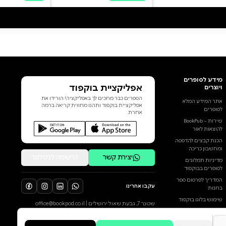
לא במערכות של בחירות ושל
לוחמה, ואף לא בתלם שהולך בו
האדם הפשוט; היא נמצאת
בתרומותיהם הנצחיות של
הגאונים." ההיסטוריון ויל דוראנט
נודע בספריו הפופולריים על
ההיסטוריה האנושית – ובגישתו
החיובית כלפיה. הוא ראה את
ההיסטוריה "לא כעמק בכא של
פוליטיקה וטבח", כלשונו, אלא
הוסף ביקורת
כרכס־פסגות של הישגים רוחניים,
תרבותיים וטכנולוגיים שהשיגו
לכל הביקורות
יחידים גדולים. ההיסטוריה של
העולם, כתב, "היא ההיסטוריה של
גדולי אנשיו". והוא מעיד על עצמו