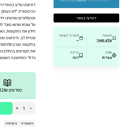
שלבת פיוט והומור,הספר מתאים לכל מי שמתענ
וה להבין את היסודות האמיתיים של ההיסטוריה 
חות המעוררים השראה שעדיין מהדהדים בימינו.
המחשבה האנושית גם כיום? התשובות מחכות לכ
ממשית של האדם איננה מצויה במחירים ובמשכורות, לא 
הולך בו האדם הפשוט; היא נמצאת בתרומותיהם הנצחיות של
ספריו הפופולריים על ההיסטוריה האנושית – ובגישתו החיו
 כעמק בכא של פוליטיקה וטבח", כלשונו, אלא כרכס־פסגו
שיגו יחידים גדולים. ההיסטוריה של העולם, כתב, "היא ההיס
סוגד להם בחוסר בושה. אחרי יותר מיובל שנים של מחקר ע
ות, האנשים וההישגים שהתבלטו בעיניו כגדולים או החשו
וראנט שמר את הטיפול בה למסות אישיות בסגנון המשלב 
מלחמות העולם. שם בחר את רשימת המוחות הגדולים בה
תלבטויות במי לבחור ובמי לא. המסות נאספו לספר הזה.