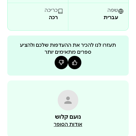
שפה
כריכה
עברית
רכה
המילים האבודות – החקירה האחרונה של קומיסריו
אוליביירה הוא ספרו השלישי של נועם קלוש , תושב נתיב
ספריו הקודמים " בין כפות המאזניים ", " עקבות במים "
תעזרו לנו להכיר את ההעדפות שלכם ולהציע
ספרים מתאימים יותר
זכו לשבחים רבים.
נועם קלוש
אודות הסופר