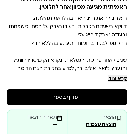
האמיתית מגיעה מכיוון אחר לחלוטין.
דווקא בשעתם הגורלית, בעודו נאבק על בטחון משפחתו,
שנים לאחר פרישתו לגמלאות, נקרא הקומיסריו הוותיק
והנערץ, ז'ואאו אוליביירה, לסייע בחקירת רצח הדומה
באופן מחשיד לרצח אותו פענח בעבר, אי אז בתחילת
קרא עוד
בעל כורחו ועל אף גילו המתקדם ובריאותו הלקויה, הוא
דפדוף בספר
נשאב במהרה אל תוך חקירה סבוכה של סדרת מקרי
רצח אכזריים, כשלכל אורכה שבה ומהדהדת שאלת זיקת
הוצאה
תאריך הוצאה
הוצאה עצמית
—
במקביל מתפתחת דרמה נוספת המכניסה את הסיפור