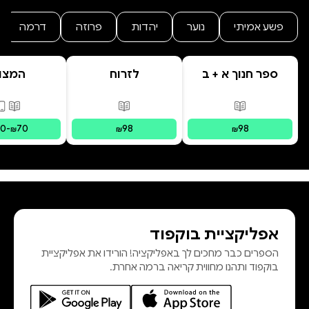
פשע אמיתי
נוער
יהדות
פרוזה
דרמה
ספר חנוך א + ב
לזרוח
המצו
מפוסט-טראומה
פורמטים זמינים
:
מודפס
פורמטים זמינים
:
מודפס
פורמ
30
-
70
98
98
₪
₪
₪
אפליקציית בוקפוד
הספרים כבר מחכים לך באפליקציה! הורידו את אפליקציית
בוקפוד ותהנו מחווית קריאה ברמה אחרת.