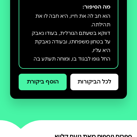
מה הסיפור:
הוא חב לה את חייו, היא חבה לו את
דווקא בשעתם הגורלית, בעודו נאבק
על בטחון משפחתו, ובעודה נאבקת
החל גופו לבגוד בו, ומוחה תעתע בה
לכל הביקורות
הוסף ביקורת
שנים לאחר פרישתו לגמלאות, נקרא
הקומיסריו הוותיק והנערץ, ז'ואאו
אוליביירה, לסייע בחקירת רצח הדומה
באופן מחשיד לרצח אותו פענח בעבר,
אי אז בתחילת דרכו במערך החקירות
ספרים נוספים מאת
נועם קלוש
בעל כורחו ועל אף גילו המתקדם