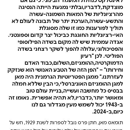
לאינטלקט כנחלת המעמד הבינוני. כי גם אם
מוצדקת,לדבריו,ובלתי נמנעת הייתה הנסיגה
מהרציונליות של המאות השמונה-עשרה
והתשע-עשרה,הערכת יתר של תבונה לעולם לא
תוליך לפורענות כמו זו שלה מסוגלת
האי-רציונליות החוגגת כביכול יצר קדום וספונטני.
אגדה עממית שיש לה מקום בשדה הפילוסופי
והפסיכולוגי,עלולה להפוך לשקר רצחני בשדה
הפוליטי. לכן "רעיון
הדמוקרטיה,ההומניזם,השלום,כבוד האדם
וחירותו" – "הפן הזה של הטבע האנושי הוא שנזקק
לעזרתנו." ממגן הפטריוטיות הגרמנית היה מאן
למגן ההומניזם האוניברסלי,כי הבין שללא חמלה
בבסיס כל מחשבה ועשייה,בניית עולם טוב
ומאושר יותר,כדבריו,לא תהיה אפשרית. נאומו זה
ב-1943 יכול לשמש מעין מגדלור גם לנו
כיום,ב-2024.
תומאס מאן, חתן פרס נובל לספרות לשנת 1929, חש על