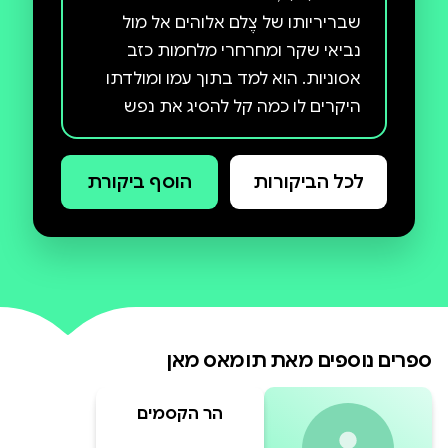
שבריריותו של צֶלם אלוהים אל מול
נביאי שקר ומחרחרי מלחמות כזב
אסוניות. הוא למד בתוך עמו ומולדתו
היקרים לו כמה קל להסיג את נפש
האדם אל מחוזות הברבריות הרצחנית
במסווה של לעג ותיעוב לאינטלקט
לכל הביקורות
הוסף ביקורת
כנחלת המעמד הבינוני. כי גם אם
מוצדקת, לדבריו, ובלתי נמנעת הייתה
הנסיגה מהרציונליות של המאות
השמונה-עשרה והתשע-עשרה, הערכת
יתר של תבונה לעולם לא תוליך
לפורענות כמו זו שלה מסוגלת
ספרים נוספים מאת
תומאס מאן
האי-רציונליות החוגגת כביכול יצר קדום
וספונטני. אגדה עממית שיש לה מקום
הר הקסמים
בשדה הפילוסופי והפסיכולוגי, עלולה
להפוך לשקר רצחני בשדה הפוליטי. לכן