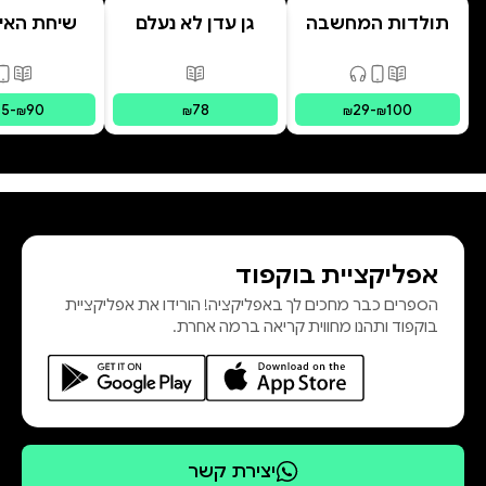
תולדות המחשבה
גן עדן לא נעלם
שיחת האיב
האנושית
המשפחה הפ
| מסע לר
פורמטים זמינים
:
מודפס, דיגיטלי, קולי
פורמטים זמינים
:
מודפס
פורמ
בשיטת IFS צ
75
-
90
78
29
-
100
₪
₪
₪
₪
אפליקציית בוקפוד
הספרים כבר מחכים לך באפליקציה! הורידו את אפליקציית
בוקפוד ותהנו מחווית קריאה ברמה אחרת.
יצירת קשר