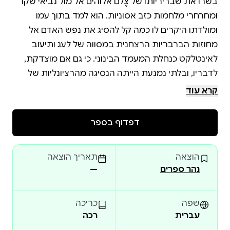
בשרו את שבריריותו של צֶלם אלוהים אל מול נביאי שקר
ומחרחרי מלחמות כזב אסוניות. הוא למד בתוך עמו
ומולדתו היקרים לו כמה קל להסיג את נפש האדם אל
מחוזות הברבריות הרצחנית במסווה של לעג ותיעוב
לאינטלקט כנחלת המעמד הבינוני. כי גם אם מוצדקת,
לדבריו, ובלתי נמנעת הייתה הנסיגה מהרציונליות של
המאות השמונה-עשרה והתשע-עשרה, הערכת יתר של
קרא עוד
תבונה לעולם לא תוליך לפורענות כמו זו שלה מסוגלת
האי-רציונליות החוגגת כביכול יצר קדום וספונטני. אגדה
דפדוף בספר
עממית שיש לה מקום בשדה הפילוסופי והפסיכולוגי,
עלולה להפוך לשקר רצחני בשדה הפוליטי. לכן "רעיון
הוצאה
תאריך הוצאה
הדמוקרטיה, ההומניזם, השלום, כבוד האדם וחירותו" –
נהר ספרים
—
ממגן הפטריוטיות הגרמנית היה מאן למגן ההומניזם
האוניברסלי, כי הבין שללא חמלה בבסיס כל מחשבה
שפה
כריכה
עברית
רכה
ועשייה, בניית עולם טוב ומאושר יותר, כדבריו, לא תהיה