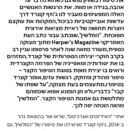
את סיפורו בשוויון נפש גם כשהוא מדבר על
אהבה,בגידה או מוות. את הרגשות האנושיים
האלה המפעימים מעביר לנו ג'וזף קונרד דרך
עדשות אובייקטיביות כביכול,המקהות את עוקצם
ויוצרות תחושה של ראיית מציאות אירונית
מפוכחת. "המלשין",שנכתב עבור כתב העת
האמריקני Harper's Magazine מתוך מצוקה
כספית,מעורר כמאה שנה לאחר פרסומו עניין רב
בקרב חוקרי יצירתו הספרותית של קונרד,המזהים
בו את יסודותיה ומאפייניה של הפרוזה הקונרדית
ורואים בו יצירת מופת בסוגת הסיפור הקצר –
סיפור מהודק ומזוקק. רגשות עזים,אומר קונרד
בסיפורו,מתעצמים בעת מצוקה,"על שפתו של
קבר" כדבריו,ולא מן הנמנע אפוא שכמוהם
מִתלטשת גם אמנות הסיפור הקצר. "המלשין"
מהווה הוכחה יפה לכך.
אחרי "האידיוטים ואנרכיסט", שראו אור בהוצאת נהר
ב-2014, ג'וזף קונרד מגיש לנו את סיפורו של "המלשין", גם