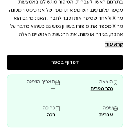
בתרגום ראשון לעברית. הסיפור מוגש לנו באמצעות
מסַפר עלום שֵם, השומע אותו מפיו של אנרכיסט המכונה
מר X ולאחר שסיפר אותו כבר לחברו, האנונימי גם הוא.
מר X מספר את סיפורו בשוויון נפש גם כשהוא מדבר על
אהבה, בגידה או מוות. את הרגשות האנושיים האלה
המפעימים מעביר לנו ג'וזף קונרד דרך עדשות
קרא עוד
אובייקטיביות כביכול, המקהות את עוקצם ויוצרות תחושה
דפדוף בספר
"המלשין", שנכתב עבור כתב העת האמריקני Harper's
Magazine מתוך מצוקה כספית, מעורר כמאה שנה לאחר
הוצאה
תאריך הוצאה
פרסומו עניין רב בקרב חוקרי יצירתו הספרותית של
נהר ספרים
—
קונרד, המזהים בו את יסודותיה ומאפייניה של הפרוזה
הקונרדית ורואים בו יצירת מופת בסוגת הסיפור הקצר –
סיפור מהודק ומזוקק. רגשות עזים, אומר קונרד בסיפורו,
שפה
כריכה
עברית
רכה
מתעצמים בעת מצוקה, "על שפתו של קבר" כדבריו, ולא
מן הנמנע אפוא שכמוהם מִתלטשת גם אמנות הסיפור