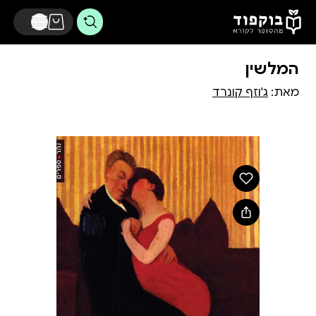
דלג לתוכן הראשי
המלשין
מאת:
ג'וזף קונרד