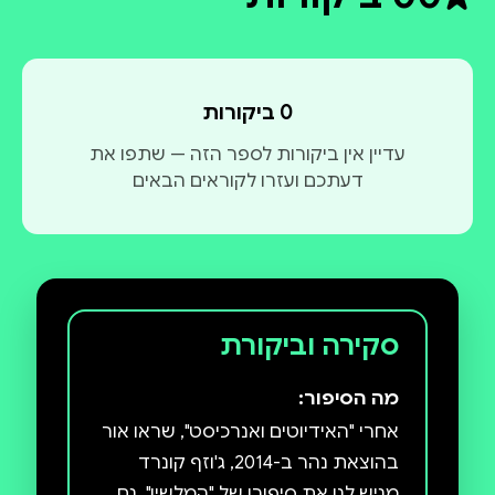
דירוג ממוצע 0 מתוך 5
0 ביקורות
עדיין אין ביקורות לספר הזה — שתפו את
דעתכם ועזרו לקוראים הבאים
סקירה וביקורת
מה הסיפור:
אחרי "האידיוטים ואנרכיסט", שראו אור
בהוצאת נהר ב-2014, ג'וזף קונרד
מגיש לנו את סיפורו של "המלשין", גם