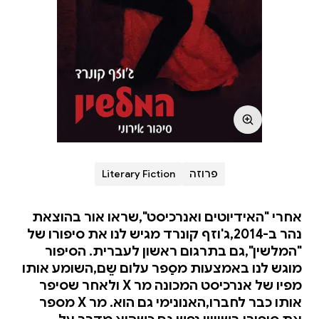
פרוזה
Literary Fiction
אחרי "האידיוטים ואנרכיסט",שראו אור בהוצאת
נהר ב-2014,ג'וזף קונרד מגיש לנו את סיפורו של
"המלשין",גם בתרגום ראשון לעברית. הסיפור
מוגש לנו באמצעות מסַפר עלום שֵם,השומע אותו
מפיו של אנרכיסט המכונה מר X ולאחר שסיפר
אותו כבר לחברו,האנונימי גם הוא. מר X מספר