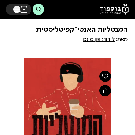
דלג לתוכן הראשי
המנטליות האנטי־קפיטליסטית
מאת:
לודוויג פון מיזס