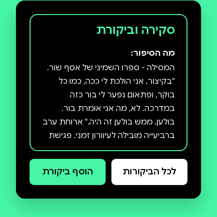
סקירה וביקורת
מה הסיפור:
המסילה - ספרו השמיני של אסף שור.
''בקיצור, אני הולכת לי ככה, כמו כל
בוקר, ופתאום נפער לי בור כזה
במדרכה. לא, מה אני אומרת בור.
בולען. ממש בולען זה היה.'' ארוחת ערב
ברביעייה מובילה לעיוורון זמני. פגישת
אהבים במלון אינה עולה יפה. רוכב
קטנוע שנחלץ מתאונה מגיע לבית
לכל הביקורות
הוסף ביקורת
דודתו ומוצא שם דבר מפליא. על פני
הקרקע עוצרת תנועת הרכבות –
ובחלל שמתחת לקרקע ניכרים עדיין
סימני החפירה העתיקה בסלע. בלשון