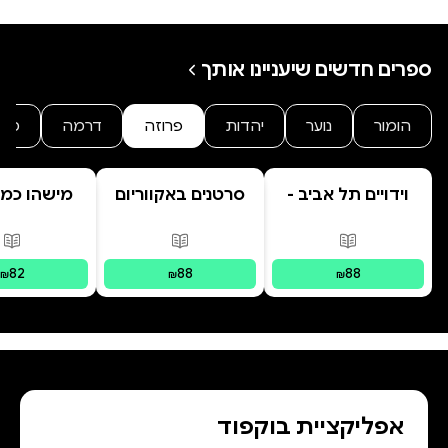
ספרים חדשים שיעניינו אותך
הומור
נוער
יהדות
פרוזה
דרמה
מת
וידויים תל אביב -
סרטנים באקווריום
מישהו כמו
TLV Confessions
פורמטים זמינים
:
מודפס
פורמטים זמינים
:
מודפס
פור
82
88
88
₪
₪
₪
אפליקציית בוקפוד