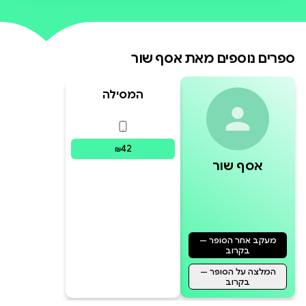
מדודה ומדויקת, בכתיבה אינטימית
ובהומור דק, אסף שור מצייר את
ספרים נוספים מאת
אסף שור
דמותה של חברה המגששת באפלה.
שלל הסיפורים, הדמויות ו
המסילה
פורמטים זמינים
:
דיגיטלי
42
₪
אסף שור
מעקב אחר הסופר —
בקרוב
המלצה על הסופר —
בקרוב