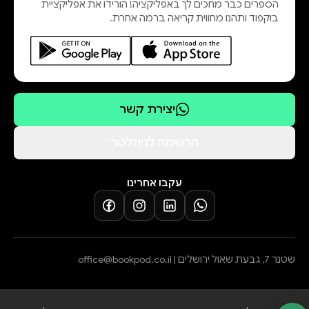
הספרים כבר מחכים לך באפליקציה! הורידו את אפליקציית
בוקפוד ותהנו מחווית קריאה ברמה אחרת.
יצירת קשר
הרשמה לניוזלטר
עקבו אחרינו
שטנר 7, גבעת שאול ירושלים |
office@bookpod.co.il