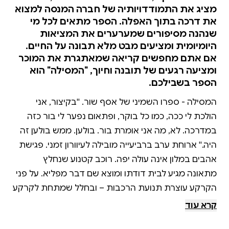
מציג את התמודדויותיה של חברה המנסה למצוא
את דרכה בתוך האפלה. הספר מתאים לכל מי
שנהנה מסיפורים שמערערים את המציאות
היומיומית ומציעים מבט מלא תבונה על החיים.
אם אתם מחפשים קריאה שמאתגרת את המוכר
ומציעה רגעים של תובנה וחיוך, "המסילה" הוא
הספר בשבילכם.
המסילה - ספרו השמיני של אסף שור. ''בקיצור, אני
הולכת לי ככה, כמו כל בוקר, ופתאום נפער לי בור כזה
במדרכה. לא, מה אני אומרת בור. בולען. ממש בולען זה
היה.'' ארוחת ערב ברביעייה מובילה לעיוורון זמני. פגישת
אהבים במלון אינה עולה יפה. רוכב קטנוע שנחלץ
מתאונה מגיע לבית דודתו ומוצא שם דבר מפליא. על פני
הקרקע עוצרת תנועת הרכבות – ובחלל שמתחת לקרקע
ניכרים עדיין סימני החפירה העתיקה בסלע. בלשון מדודה
קרא עוד
ומדויקת, בכתיבה אינטימית ובהומור דק, אסף שור מצייר