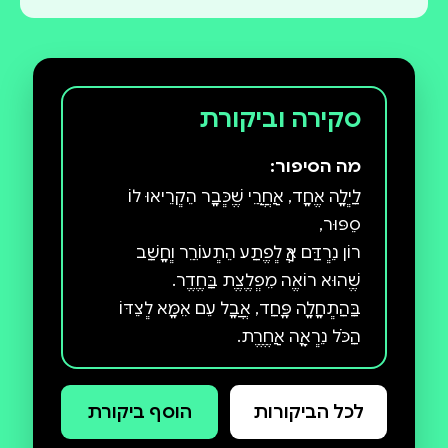
סקירה וביקורת
מה הסיפור:
לַַיְְלָָה אֶֶחָָד, אַַחֲֲרֵֵי שֶֶׁכְְּבָָר הִִקְְרִִיאוּ לוֹ
לכל הביקורות
הוסף ביקורת