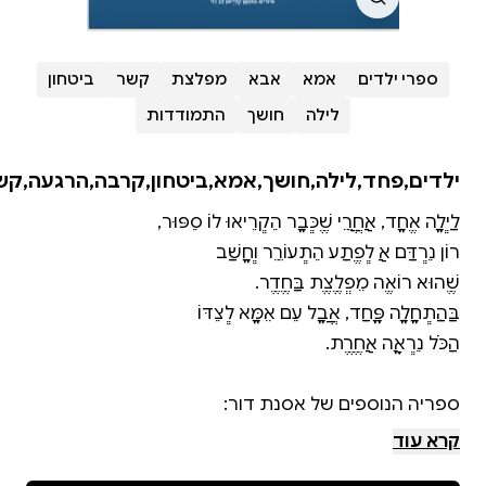
ספרי ילדים
אמא
אבא
מפלצת
קשר
ביטחון
לילה
חושך
התמודדות
ילדים,פחד,לילה,חושך,אמא,ביטחון,קרבה,הרגעה,קשר
קרא עוד