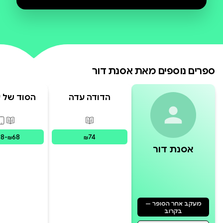
פרים נוספים מאת
הסוד של עמליה
אסנת דור
הדודה עדה
הסוד של עמ
פורמטים זמינים
:
מודפס
פורמטים
28
-
68
74
₪
₪
₪
אסנת דור
מעקב אחר הסופר —
בקרוב