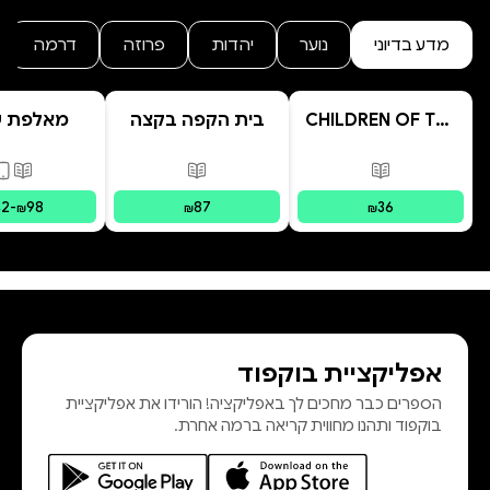
מדע בדיוני
נוער
יהדות
פרוזה
דרמה
CHILDREN OF THE
בית הקפה בקצה
מאלפת ש
PRESENT
היקום
יוצאת מן
פורמטים זמינים
:
מודפס
פורמטים זמינים
:
מודפס
פורמ
42
-
98
87
36
₪
₪
₪
אפליקציית בוקפוד
הספרים כבר מחכים לך באפליקציה! הורידו את אפליקציית
בוקפוד ותהנו מחווית קריאה ברמה אחרת.