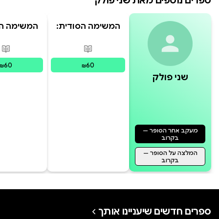
ספרים נוספים מאת
שני פולק
המשימה הסודית:
המשימה הס
השאלות
המרדף 
הכוחו
פורמטים זמינים
:
מודפס
פור
60
60
₪
₪
שני פולק
מעקב אחר הסופר —
בקרוב
המלצה על הסופר —
בקרוב
ספרים חדשים שיעניינו אותך