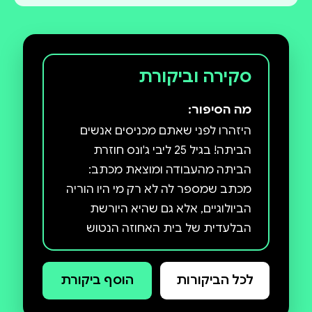
סקירה וביקורת
מה הסיפור:
היזהרו לפני שאתם מכניסים אנשים
הביתה! בגיל 25 ליבי ג'ונס חוזרת
הביתה מהעבודה ומוצאת מכתב:
מכתב שמספר לה לא רק מי היו הוריה
הביולוגיים, אלא גם שהיא היורשת
הבלעדית של בית האחוזה הנטוש
שלהם, בית ששווה מיליונים בשכונת
צ'לסי בלונדון. חייה של ליבי עומדים
לכל הביקורות
הוסף ביקורת
להשתנות מן הקצה אל הקצה, אבל אין
לה מושג שיש גם אחרים שמחכים ליום