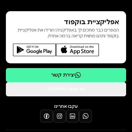
מתגוררת בצפון לונדון עם בעלה, שתי
בנותיה, שני חתולים, שני שרקנים
אפליקציית בוקפוד
והכלב הכי נפלא עלי אדמות. "קריפּי,
הספרים כבר מחכים לך באפליקציה! הורידו את אפליקציית
אפל ומורכב... מותחן שבולע אותך.
בוקפוד ותהנו מחווית קריאה ברמה אחרת.
חוויית קריאה מצמררת!" הגרדיאן
"תידרשו
יצירת קשר
הרשמה לניוזלטר
עקבו אחרינו