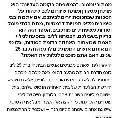
מסתורי ומסוכן. "המשפחה בקומה העליונה" הוא
מותחן מסקרן ומותח שיגרום לכם לתהות על
הסכנות שבהכנסת זרים לביתכם. אם אתם חובבי
סיפורים מלאי תפניות דרמטיות, מתח בלתי פוסק
וסודות משפחתיים מורכבים, הספר הזה הוא
בדיוק בשבילכם. הצטרפו לליבי במסעה לגילוי
האמת שמאחורי האחוזה רדופת הסודות, וגלו מי
הם אותם אנשים הממתינים לרגע הזה כבר 25
שנים. האם אתם מוכנים לגלות את האמת?
היזהרו לפני שאתם מכניסים אנשים הביתה! בגיל 25 ליבי
ג'ונס חוזרת הביתה מהעבודה ומוצאת מכתב: מכתב
שמספר לה לא רק מי היו הוריה הביולוגיים, אלא גם שהיא
היורשת הבלעדית של בית האחוזה הנטוש שלהם, בית
ששווה מיליונים בשכונת צ'לסי בלונדון. חייה של ליבי
עומדים להשתנות מן הקצה אל הקצה, אבל אין לה מושג
שיש גם אחרים שמחכים ליום הזה — ושמסלול ההתנגשות
ביניהם בלתי נמנע. עשרים וחמש שנים קודם כן הוזעקה