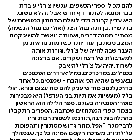
להם מכול: ספרי הכשפים. עכשיו צ'רלי עובדת
בבר ומנסה לפתוח דף חדש,אבל זה לא פשוט.
היא עדיין קרובה מדי לעולם התחתון המושחת של
ברקשייר,בן זוגה נטול הצל (ואולי גם נטול הנשמה)
מסתיר ממנה דברים,ואחותה נואשת להשיג קסם.
המצב מסתבך עוד יותר כשדמות נוראית מן
העבר שבה לחייה של צ'רלי,וגוררת אותה
למערבולת של רצח ושקרים. אם ברצונה
לשרוד,יהיה על צ'רלי להיאבק
בכפילים,במדכדכים,במיליארדרים הפכפכים
ובאנשים שהיא הכי אוהבת - שמנסים,כל אחד
בדרכו,לגנוב סוד שיעניק להם כוח עצום ונורא. הולי
בלק (מעשיות אמיתיות,בני הערפל) היא מבכירות
סופרי הפנטזיה בעולם. ספר הלילה הוא הראשון
בצמד ספרי המתחזים שכתבה. הספרים התקבלו
בהתלהבות רבה,תורגמו לשפות רבות והיו
לרבי־מכר. "אפל,מוזר,גדוש מסתורין ותהפוכות
עלילתיות. מערכת הקסם אמינה כל כך,שבמהלך