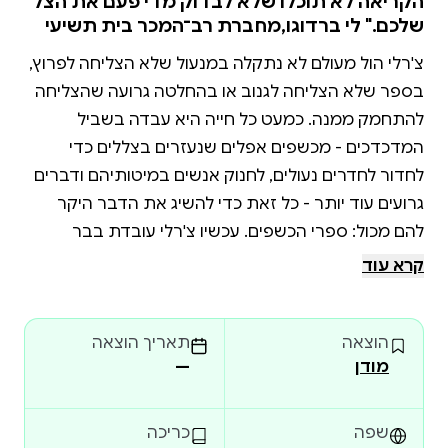
הקריאה לא תוכלו שלא לבדוק מדי פעם את הצל
שלכם." לי ברדוגו,מחברת רב־המכר בית תשיעי
צ'רלי הול מעולם לא נתקלה במנעול שלא הצליחה לפרוץ,
בספר שלא הצליחה לגנוב או בהחלטה גרועה שהצליחה
להתחמק ממנה. כמעט כל חייה היא עבדה בשביל
המדכדכים - מכשפים אפלים שנעזרים בצללים כדי
לחדור לחדרים נעולים, לחנוק אנשים במיטותיהם ודברים
גרועים עוד יותר - כל זאת כדי להשיג את הדבר היקר
להם מכול: ספרי הכשפים. עכשיו צ'רלי עובדת בבר
ומנסה לפתוח דף חדש, אבל זה לא פשוט. היא עדיין
קרא עוד
קרובה מדי לעולם התחתון המושחת של ברקשייר, בן
זוגה נטול הצל (ואולי גם נטול הנשמה) מסתיר ממנה
הוצאה
תאריך הוצאה
מודן
—
המצב מסתבך עוד יותר כשדמות נוראית מן העבר שבה
לחייה של צ'רלי, וגוררת אותה למערבולת של רצח
ושקרים. אם ברצונה לשרוד, יהיה על צ'רלי להיאבק
שפה
כריכה