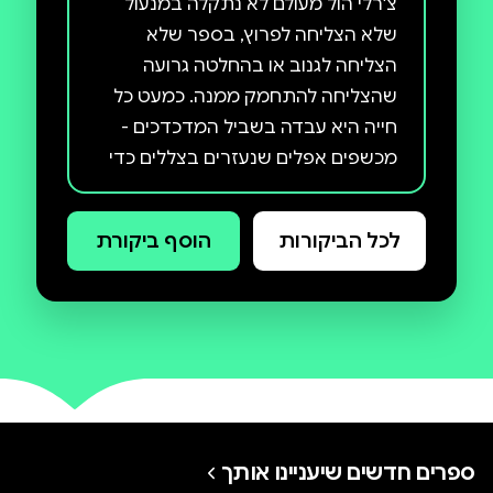
צ'רלי הול מעולם לא נתקלה במנעול
שלא הצליחה לפרוץ, בספר שלא
הצליחה לגנוב או בהחלטה גרועה
שהצליחה להתחמק ממנה. כמעט כל
חייה היא עבדה בשביל המדכדכים -
מכשפים אפלים שנעזרים בצללים כדי
לחדור לחדרים נעולים, לחנוק אנשים
במיטותיהם ודברים גרועים עוד יותר -
לכל הביקורות
הוסף ביקורת
כל זאת כדי להשיג את הדבר היקר
להם מכול: ספרי הכשפים. עכשיו צ'רלי
עובדת בבר ומנסה לפתוח דף חדש,
אבל זה לא פשוט. היא עדיין קרובה מדי
לעולם התחתון המושחת של ברקשייר,
בן זוגה נטול הצל (ואולי גם נטול
הנשמה) מסתיר ממנה דברים, ואחותה
ספרים חדשים שיעניינו אותך