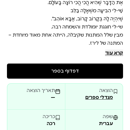
מבין שלל המתנות שקיבלה, הייתה אחת מאוד מיוחדת –
הספר "המתנה של לירז" פותח בפנינו פתח לשיח עם
קרא עוד
הילדים על מצבים מורכבים בחברה, ומעודד אותם לגלות
דפדוף בספר
ניתן לרכוש את הספרים גם בשפה האנגלית באתר
"אמזון", תחת השם: SHEILA DROR-GIL
הוצאה
תאריך הוצאה
מנדלי ספרים
—
שפה
כריכה
עברית
רכה