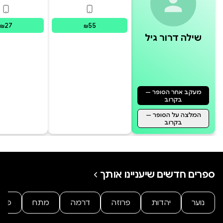
פורמטים זמינים
:
דיגיטלי
פור
27
55
₪
₪
שילה דרור גיל
מעקב אחר הסופר —
בקרוב
המלצה על הסופר —
בקרוב
ספרים חדשים שיעניינו אותך
נוער
יהדות
פרוזה
דרמה
מתח
פנט