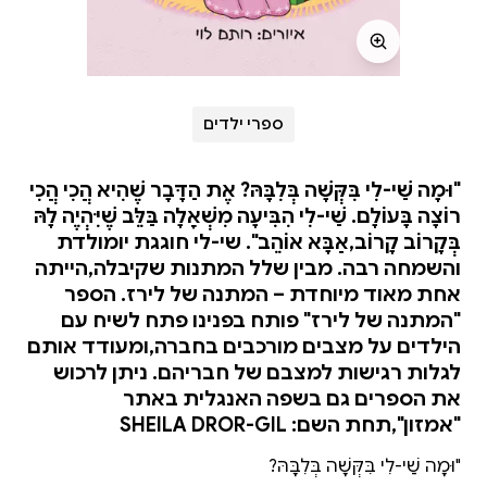
ספרי ילדים
"וּמָה שַׁי-לִי בִּקְּשָׁה בְּלִבָּהּ? אֶת הַדָּבָר שֶׁהִיא הֲכִי הֲכִי
רוֹצָה בָּעוֹלָם. שַׁי-לִי הִבִּיעָה מִשְׁאָלָה בַּלֵּב שֶׁיִּהְיֶה לָהּ
בְּקָרוֹב קָרוֹב,אַבָּא אוֹהֵב". שי-לי חוגגת יומולדת
והשמחה רבה. מבין שלל המתנות שקיבלה,הייתה
אחת מאוד מיוחדת – המתנה של לירז. הספר
"המתנה של לירז" פותח בפנינו פתח לשיח עם
הילדים על מצבים מורכבים בחברה,ומעודד אותם
לגלות רגישות למצבם של חבריהם. ניתן לרכוש
את הספרים גם בשפה האנגלית באתר
"אמזון",תחת השם: SHEILA DROR-GIL