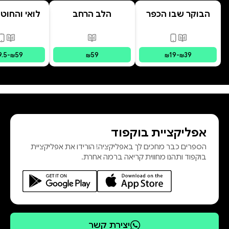
הבוקר שבו הכפר
הלב הרחב
לואי והחוט
התבלבל
- הרפתקת 
המרחפ
פורמטים זמינים
:
מודפס, דיגיטלי
פורמטים זמינים
:
מודפס
פורמ
9.5
-
59
59
19
-
39
₪
₪
₪
₪
אפליקציית בוקפוד
הספרים כבר מחכים לך באפליקציה! הורידו את אפליקציית
בוקפוד ותהנו מחווית קריאה ברמה אחרת.
יצירת קשר