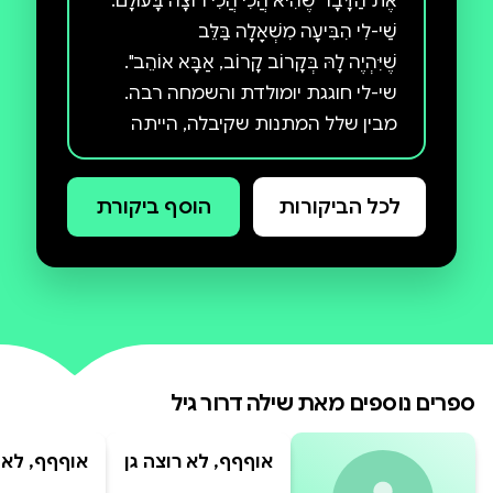
מבין שלל המתנות שקיבלה, הייתה
הספר "המתנה של לירז" פותח בפנינו
לכל הביקורות
הוסף ביקורת
פתח לשיח עם הילדים על מצבים
מורכבים בחברה, ומעודד אותם לגלות
ניתן לרכוש את הספרים גם בשפה
האנגלית באתר "אמזון", תחת השם:
SHEILA DROR-GIL
ספרים נוספים מאת
שילה דרור גיל
אוףףף, לא רוצה גן
אוףףף, לא ר
חדש! - ספר צביעה
חדש!