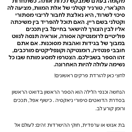
מקומה בעולם שמבקש לכלות אותה. כשתחרות
הקג'ארי, טורניר קטלני של אלת המוות, מציעה לה
סיכוי לשרוד, היא נאלצת לחבור לריבוי מסתורי
וקטלני בשם ריין. האם תוכל להפריד בין משיכתה
אליו לבין הצורך להישאר בחיים? בין תככים
פוליטיים לרומנטיקה אסורה, אוראיה תנסה לנווט
במבוך של בגידות ואהבות מסוכנות. אם אתם
חובבי פנטזיה, רומנטיקה וקונפליקטים מורכבים,
זהו הספר בשבילכם. הצטרפו למסע מותח שבו כל
נשימה עלולה להיות האחרונה.
הנחשה וכנפי הלילה הוא הספר הראשון בדואט הראשון
בסדרת הדואטים סיפורי ניאקסיה . כישוף אפל, תככים
בת אנוש או ערפדית, חוקי ההישרדות זהים: לעולם אל