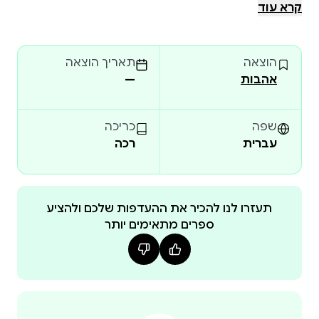
קרא עוד
אוראיה, בת-האנוש המאומצת של מלך ערפדי
הוצאה
תאריך הוצאה
ילודי-הלילה, חצבה לה מקום משלה בעולם שנועד להרוג
אהבות
—
אותה. הסיכוי היחיד שלה להפוך ליותר מטרף בלבד הוא
להשתתף בקג'ארי: טורניר אגדי שנערך על ידי אלת
שפה
כריכה
עברית
רכה
אבל לא יהיה קל להביס את הלוחמים הכי אכזריים מכל
שלושת בתי הערפדים. על מנת לשרוד, אוראיה נאלצת
תעזרו לנו להכיר את ההעדפות שלכם ולהציע
ספרים מתאימים יותר
כל דבר שקשור בריין הוא מסוכן. הוא ערפד חסר רחמים,
רוצח יעיל, אויב הכתר של אביה… והמתחרה הכי רציני
שלה. ועם זאת, מה שהכי מבהיל את אוראיה זו ההבנה