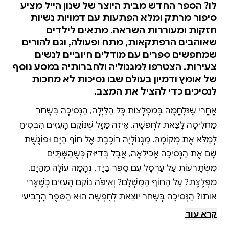
לו? הספר החדש מבית היוצר של שנון הייל מציע
סיפור מרתק ומלא הפתעות עם דמויות נשיות
חזקות ומעוררות השראה. מתאים לילדים
שאוהבים הרפתקאות, מתח ופעולה, וגם להורים
שמחפשים ספרים עם מודלים חיוביים לנשים
צעירות. הצטרפו למגנוליה ולחברותיה במסע נוסף
של אומץ ודמיון בעולם שבו נסיכות לא מחכות
לנסיכים כדי להציל את המצב.
אַחֲרֵי שֶׁנִּלְחֲמָה בְּמִפְלָצוֹת כָּל הַלַּיְלָה, הַנְּסִיכָה בְּשָׁחֹר
מַחְלִיטָה לָצֵאת לְחֻפְשָׁה. אֵיזֶה מַזָּל שֶׁנּוֹקֵם הָעִזִּים הִבְטִיחַ
לְמַלֵּא אֶת מְקוֹמָהּ. מַגְנוֹלְיָה רוֹכֶבֶת אֶל חוֹף הַיָּם וּפוֹגֶשֶׁת
שָׁם אֶת הַנְּסִיכָה אָכִילֵאָה, אֲבָל בְּדִיּוּק כְּשֶׁהַשְּׁתַּיִם
מִשְׂתָּרְעוֹת עַל עַרְסָל עִם סֵפֶר בַּיָּד, נְהָמָה עוֹלָה מֵהַיָּם.
מִפְלֶצֶת? עַל הַחוֹף הַמֻּשְׁלָם? וְאֵיפֹה נוֹקֵם הָעִזִּים כְּשֶׁצָּרִיךְ
אוֹתוֹ? הַנְּסיכָה בְּשָׁחֹר יוֹצֵאת לְחֻפְשָׁה הוּא הַסֵּפֶר הָרְבִיעִי
בְּסִדְרַת הַנְּסיכָה בְּשָׁחֹר, רַב־מֶכֶר שֶׁל הַנְּיוּ יוֹרְק טַיְמְס. גַּם
קרא עוד
בְּיִשְׂרָאֵל זָכְתָה הַסִּדְרָה לִשְׁבָחִים, וְהַסֵּפֶר הָרִאשׁוֹן הָיָה