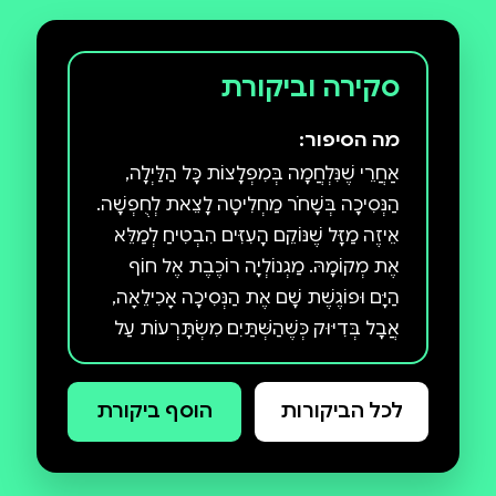
סקירה וביקורת
מה הסיפור:
אַחֲרֵי שֶׁנִּלְחֲמָה בְּמִפְלָצוֹת כָּל הַלַּיְלָה,
הַנְּסִיכָה בְּשָׁחֹר מַחְלִיטָה לָצֵאת לְחֻפְשָׁה.
אֵיזֶה מַזָּל שֶׁנּוֹקֵם הָעִזִּים הִבְטִיחַ לְמַלֵּא
אֶת מְקוֹמָהּ. מַגְנוֹלְיָה רוֹכֶבֶת אֶל חוֹף
הַיָּם וּפוֹגֶשֶׁת שָׁם אֶת הַנְּסִיכָה אָכִילֵאָה,
אֲבָל בְּדִיּוּק כְּשֶׁהַשְּׁתַּיִם מִשְׂתָּרְעוֹת עַל
עַרְסָל עִם סֵפֶר בַּיָּד, נְהָמָה עוֹלָה מֵהַיָּם.
מִפְלֶצֶת? עַל הַחוֹף הַמֻּשְׁלָם? וְאֵיפֹה
לכל הביקורות
הוסף ביקורת
נוֹקֵם הָעִזִּים כְּשֶׁצָּרִיךְ אוֹתוֹ? הַנְּסיכָה
בְּשָׁחֹר יוֹצֵאת לְחֻפְשָׁה הוּא הַסֵּפֶר
הָרְבִיעִי בְּסִדְרַת הַנְּסיכָה בְּשָׁחֹר,