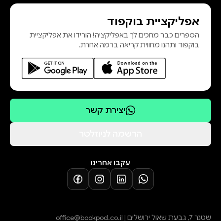
אפליקציית בוקפוד
הספרים כבר מחכים לך באפליקציה! הורידו את אפליקציית
בוקפוד ותהנו מחווית קריאה ברמה אחרת.
יצירת קשר
הרשמה לניוזלטר
עקבו אחרינו
שטנר 7, גבעת שאול ירושלים |
office@bookpod.co.il