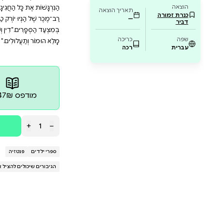
ירות. מתאים לילדים שאוהבים הרפתקאות, מדעי
עולם שבו כל נסיכה יכולה להיות גיבורת-על. ספר
בטיח לשעשע ולהפעים את הדמיון.
ַמַּלְכוּתִי עָמַד לְהִפָּתַח. הַנְּסִיכָה מַגְנוֹלְיָה הֵכִינָה כְּרָזָה מְיֻחֶדֶת
נְּסִיכָה אָכִילֵאָה בָּנְתָה מִגְדָּל עָצוּם מִשְּׂמִיכוֹת, שֶׁלֹּא נוֹפֵל אַף 
וֹמִי מַתְחִיל לִרְעֹד, וּמִתּוֹכוֹ פּוֹרֶצֶת מִפְלֶצֶת גָּעֳלִית. הַאִם הַמּ
ָּל הַחֲגִיגָה? הַנְּסיכָה בְּשָׁחֹר וִירִיד הַמַּדָּעִים הַמַּלְכוּתִי הוּא הַסֵּ
וּ יוֹרְק טַיְמְס.גַּם בְּיִשְׂרָאֵל זָכְתָה הַסִּדְרָה לִשְׁבָחִים, וְהַסֵּפֶר הָ
ים."דִין וְשֵׁנוֹן הֵייל יָצְרוּ גִּבּוֹרַת־עָל, נְסִיכָה לוֹחֶמֶת." מַאיָה נַח
לוּלִים." מֵאִירָה בַּרְנֵעַ גוֹלְדְבֵּרְג"מֻשְׁלָם לִקְרִיאָה עַצְמָאִית." סְקוּ