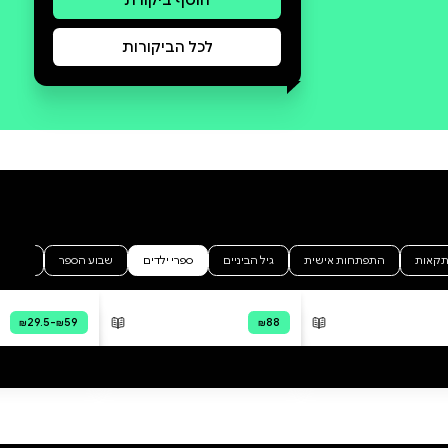
סקירה וביקורת
מה הסיפור:
יְרִיד הַמַּדָּעִים הַמַּלְכוּתִי עָמַד
לְהִפָּתַח. הַנְּסִיכָה מַגְנוֹלְיָה הֵכִינָה
כְּרָזָה מְיֻחֶדֶת, הַנְּסִיכָה יַעֲרָה הִצִּיגָה
בֵּית גִּדּוּל לַחֲפַרְפָּרוֹת, וְהַנְּסִיכָה
אָכִילֵאָה בָּנְתָה מִגְדָּל עָצוּם
מִשְּׂמִיכוֹת, שֶׁלֹּא נוֹפֵל אַף פַּעַם! אֲבָל
רֶגַע לִפְנֵי שֶׁהַכֹּל מַתְחִיל, הַר הַגַּעַשׁ
שֶׁל טוֹמִי מַתְחִיל לִרְעֹד, וּמִתּוֹכוֹ