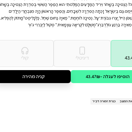
ם ונסיכות לוחמות. הצטרפו
 מושלם לקריאה עצמאית או
, הַנְּסִיכָה יַעֲרָה הִצִּיגָה בֵּית גִּדּוּל
פַּעַם! אֲבָל רֶגַע לִפְנֵי שֶׁהַכֹּל מַתְחִיל,
ִפְלֶצֶת הָרְעֵבָה תַּהֲרֹס לַנְּסִיכוֹת
פֶר הַשִּׁשִּׁי בְּסִדְרַת הַנְּסיכָה בְּשָׁחֹר,
רִאשׁוֹן הָיָה מִנִּבְחֲרֵי הַיְּלָדִים
וּם שַׁחַל, כַּלְכָּלִיסְט"מָתוֹק לְהַפְלִיא,
ל לַיְבְּרֵרִי ג'וּרְ