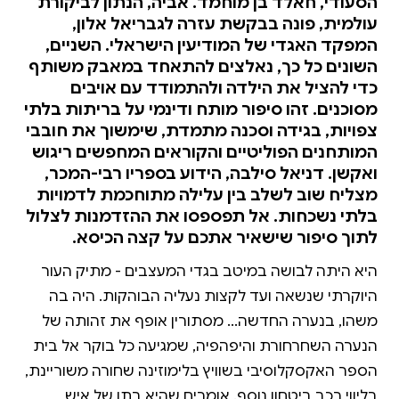
הסעודי, חאלד בן מוחמד. אביה, הנתון לביקורת
עולמית, פונה בבקשת עזרה לגבריאל אלון,
המפקד האגדי של המודיעין הישראלי. השניים,
השונים כל כך, נאלצים להתאחד במאבק משותף
כדי להציל את הילדה ולהתמודד עם אויבים
מסוכנים. זהו סיפור מותח ודינמי על בריתות בלתי
צפויות, בגידה וסכנה מתמדת, שימשוך את חובבי
המותחנים הפוליטיים והקוראים המחפשים ריגוש
ואקשן. דניאל סילבה, הידוע בספריו רבי-המכר,
מצליח שוב לשלב בין עלילה מתוחכמת לדמויות
בלתי נשכחות. אל תפספסו את ההזדמנות לצלול
לתוך סיפור שישאיר אתכם על קצה הכיסא.
היא היתה לבושה במיטב בגדי המעצבים - מתיק העור
היוקרתי שנשאה ועד לקצות נעליה הבוהקות. היה בה
משהו, בנערה החדשה... מסתורין אופף את זהותה של
הנערה השחרחורת והיפהפיה, שמגיעה כל בוקר אל בית
הספר האקסקלוסיבי בשוויץ בלימוזינה שחורה משוריינת,
בליווי רכב ביטחון נוסף. אומרים שהיא בתו של איש