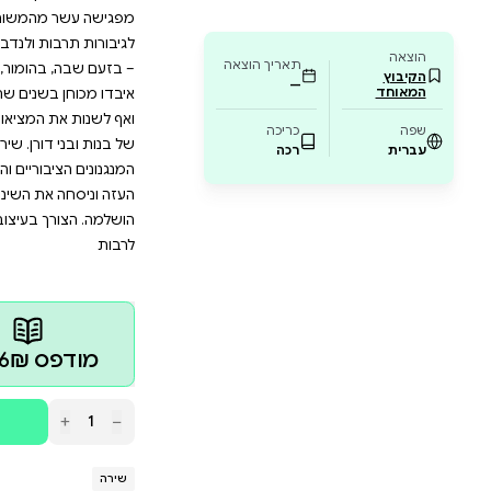
עמד, וחושפת מנגנונים של אי-שוויון ודיכוי בעי
 את המציאות ומעצב את השפה והתודעה של תק
ים לאוהבי שירה, היסטוריה חברתית וכל מי שמתע
יניסטיים. הצטרפו למסע ספרותי-חברתי שאין דו
תית והפוליטית שהתרחשה בשנות השישים והשבעים של
קיבלה ביטוי עז ביצירות ספרות בכלל ובשירה בפרט. האנתו
המשוררות האמריקאיות הבולטות והחשובות של אותם עשור
ת ולנדבך משמעותי במאבק למען זכויות האדם ובתנועה ה
הומור, בחושניות ובתבונה שנשאה – סימנה לקוראות ולק
שנים שחלפו מאז. משוררות אלו האמינו בפוטנציאל העצום
המציאות; במידה רבה, הן קיבלו על עצמן לעצב את השפה,
דורן. שירתן התמודדה עם סוגיות גזעיות, מגדריות, מעמ
וריים והאינטימיים ביותר המקבעים אי-שוויון, אפליה גזעית
ת השינוי החברתי המתבקש. המשימה שקיבלו על עצמן לא ה