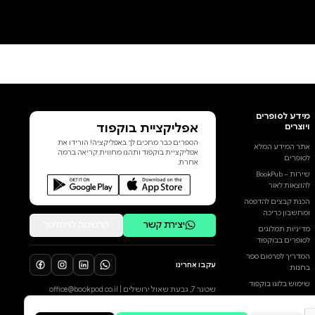
והשבעים של המאה העשרים היתה
גם מהפכה אמנותית, אשר קיבלה
ביטוי עז ביצירות ספרות בכלל
ובשירה בפרט. האנתולוגיה הסיכוי
הפראי לחיות מפגישה עשר
מהמשוררות האמריקאיות הבולטות
והחשובות של אותם עשורים
סוערים, יוצרות שהיו לגיבורות
תרבות ולנדבך משמעותי במאבק
למען זכויות האדם ובתנועה
הוסף ביקורת
הפמיניסטית. שירת האוונגרד שלהן
– בזעם שבה, בהומור, בחושניות
לכל הביקורות
ובתבונה שנשאה – סימנה לקוראות
ולקוראים בה אפשרויות מילוט,
שלא איבדו מכוחן בשנים שחלפו