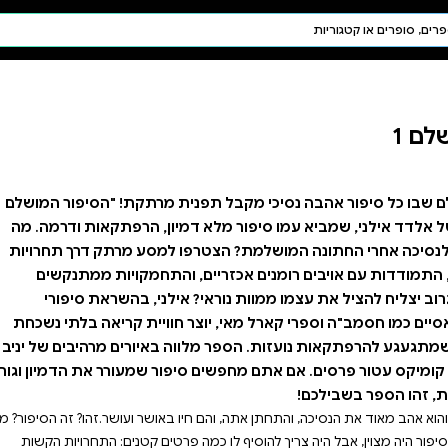
חיפוש AI
דת ויהדות
תפילה
חגים ומועדים
תלמוד
קבלה
ברוכים הבאים לעולם שבו כל סיפור אהבה נסיכי מקבל תפנית מרתקת! "הסיפור המושלם 1"
ון, הרפתקאות ודרמה. מה
למסע מרתק דרך תחרויות
והתחמקויות ממתנקשים
ילני, בהשראת סיפורי