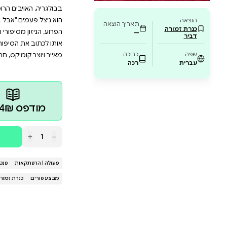
קלאסיים כמו חסמב"ה וספרי קארל מאי, יוצר ח
 מי שמתגעגע להרפתקאות נועזות. הספר מלווה 
יר ויוצר קומיקס עטור פרסים. אם אתם מחפשים סי
מהירות, זהו הספר בשבילכם!
ו נסיך, והוא אהב מאוד את הנסיכה, והתחתן אתה, והם חיו
אמנם הסיפור היה מצוין, אבל היה צריך להוסיף לו כמה פר
יבים הרומנים האכזרים, המתנקש האיום שהם שלחו ואיך בול
ם."אבל בואו נתחיל מהתחלה... הסיפור המושלם הוא ספרו ה
 מסיפורי ההרפתאות שאהב בילדותו, ובהם חסמב"ה, חבור
 הסיפור שלפניכם. יניב שמעוני (הרפתקאות דוד אריה בערב
יקס, חתן פרס מוזיאון ישראל לאיור ספרי ילדים לשנת 2008.