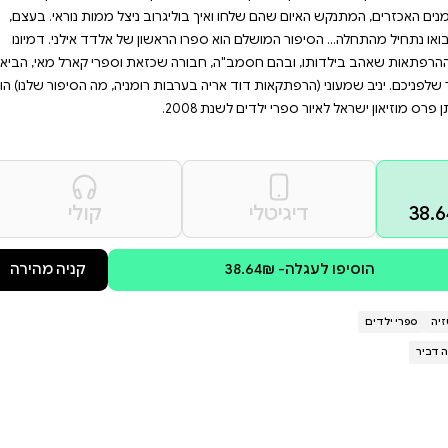
וויית קריאה בלתי נשכחת
באיורים מרהיבים של יניב
פור שמעורר את הדמיון וגורם
 באושר ועושר.זהו? זה הסיפור? מה
טים קטנים: התחרויות הקשות
יגרוב ניצל ממות נוראי. בעצם,
ראשון של אלדד אילני. דמיונו
ה שכזאת וספרי קארל מאי, הביא
ות רומניה, מה הסיפור שלנו) הוא