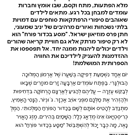
מלא הפתעות, מתח וקסם, שבו אומץ וחברות
עומדים למבחן בכל רגע. מתאים לילדים
שאוהבים סיפורי הרפתקאות סוחפים עם דמויות
בלתי נשכחות ואיורים מרהיבים של יניב שמעוני,
חתן פרס מוזיאון ישראל. "מסע בכדור פורח" הוא
לא רק סיפור מרתק אלא גם חוויית קריאה שהורים
וילדים יכולים ליהנות ממנה יחד. אל תפספסו את
ההזדמנות להעניק לילדיכם את החוויה
הספרותית המושלמת!
יוֹם אֶחָד נִשְׁמַעַת דְּפִיקָה בְּשַׁעֲרוֹ שֶׁל אַרְמוֹן הַמְּלוּכָה
הַבּוּלְגָּרִי. בַּפֶּתַח עוֹמְדִים אַרְבָּעָה זָרִים מוּזָרִים שֶׁבָּאוּ
לְבַקֵּשׁ עֶזְרָה — עֲלֵיהֶם לְהַגִּיעַ לְאַרְצָם הָרְחוֹקָה בִּדְחִיפוּת
וּלְהַזְהִיר אֶת מַלְכָּם מִפְּנֵי אוֹיֵב אַכְזָר. ג´וּנְיוֹר, הַנָּסִיךְ הָאַמִּיץ,
מִתְנַדֵּב לְהָטִיס אוֹתָם לְשָׁם בַּכַּדּוּר הַפּוֹרֵחַ הַמַּלְכוּתִי. הַמֶּלֶךְ
כְּרִיסְטְיָאנוֹ אֵינוֹ מֻדְאָג כְּלָל: הַשָּׁמַיִם בְּהִירִים, מֶזֶג הָאֲוִיר
נָאֶה, מָה כְּבָר יָכוֹל לְהִשְׁתַּבֵּשׁ? "מַסָּע בְּכַדּוּר פּוֹרֵחַ" הוּא
הַסֵּפֶר הַשְּׁלִישִׁי בְּסִדְרַת הַסִּפּוּר הַמֻּשְׁלָם. הַסִּדְרָה