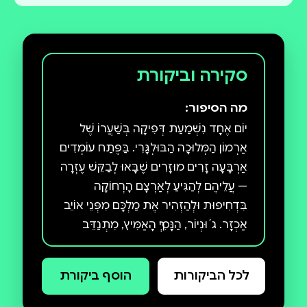
סקירה וביקורת
מה הסיפור:
יוֹם אֶחָד נִשְׁמַעַת דְּפִיקָה בְּשַׁעֲרוֹ שֶׁל
אַרְמוֹן הַמְּלוּכָה הַבּוּלְגָּרִי. בַּפֶּתַח עוֹמְדִים
אַרְבָּעָה זָרִים מוּזָרִים שֶׁבָּאוּ לְבַקֵּשׁ עֶזְרָה
— עֲלֵיהֶם לְהַגִּיעַ לְאַרְצָם הָרְחוֹקָה
בִּדְחִיפוּת וּלְהַזְהִיר אֶת מַלְכָּם מִפְּנֵי אוֹיֵב
אַכְזָר. ג´וּנְיוֹר, הַנָּסִיךְ הָאַמִּיץ, מִתְנַדֵּב
לְהָטִיס אוֹתָם לְשָׁם בַּכַּדּוּר הַפּוֹרֵחַ
הַמַּלְכוּתִי. הַמֶּלֶךְ כְּרִיסְטְיָאנוֹ אֵינוֹ מֻדְאָג
לכל הביקורות
הוסף ביקורת
כְּלָל: הַשָּׁמַיִם בְּהִירִים, מֶזֶג הָאֲוִיר נָאֶה,
מָה כְּבָר יָכוֹל לְהִשְׁתַּבֵּשׁ? "מַסָּע בְּכַדּוּר