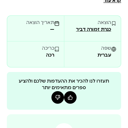
קרא עוד
הִתְקַבְּלָה בְּהִתְלַהֲבוּת בְּקֶרֶב הַקּוֹרְאִים, וְהַסֵּפֶר הָרִאשׁוֹן
בָּהּ נִבְחַר לְמִצְעַד הַסְּפָרִים שֶׁל מִשְׂרַד הַחִנּוּךְ. אֶלְדָּד אִילָנִי
הוצאה
תאריך הוצאה
הוּא סוֹפֵר וְאִישׁ הַיְטֶק. סִדְרַת "הַסִּפּוּר הַמֻּשְׁלָם" מְבֻסֶּסֶת
כנרת זמורה דביר
—
עַל סִפּוּרֵי הַרְפַּתְקָאוֹת שֶׁסִּפֵּר לִבְנוֹ. יָנִיב שִׁמְעוֹנִי הוּא מְאַיֵּר
וְיוֹצֵר קוֹמִיקְס, חֲתַן פְּרַס מוּזֵאוֹן יִשְׂרָאֵל לְאִיּוּר סִפְרֵי יְלָדִים.
שפה
כריכה
עברית
רכה
תעזרו לנו להכיר את ההעדפות שלכם ולהציע
ספרים מתאימים יותר