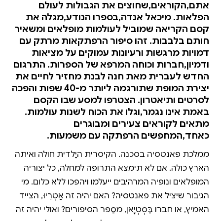
אתם,הקוראים,שחוצים את הגבולות לעולם
הפלאות. מיכאל אנדה,בספרו הנודע,מגלה את
קסם הקריאה שמוביל לעולמות מופלאים ומשאיר
חותם בלבבות. זהו סיפור הרפתקאות מרתק עם
דמויות מרגשות ורעיונות עמוקים על מציאות
ודמיון,חברות וכוחה המרפא של הספרות. התרגום
החדש לעברית מאת חנה לבנת מחזיר לחיים את
יצירת המופת שתורגמה ליותר מ-40 שפות והפכה
לסרטים ותיאטרון. הצטרפו למסע שבו הקסם
באמת אינו נגמר,וגלו את הכוח לשנות עולמות.
מתאים לקוראים צעירים ומבוגרים
כאחד,המחפשים הרפתקה עם משמעות.
ממלכת פאנטסיה בסכנה. הקיסרית היַלדית חולה ואיתה
הארץ כולה. אם לא תימצא התרופה למחלה, כל יצוריה
המופלאים ונופיה המרהיבים ייעלמו ויהפכו ללא כלום. מי
הגיבור שיציל את פאנטסיה? האם יהיה זה אַטְרֵיוּ, הצייד
האמיץ, או חברו בַּסְטְיָאן, מסַפר הסיפורים? ואולי יהיה זה