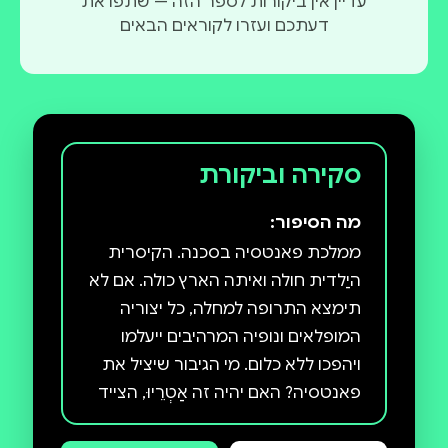
עדיין אין ביקורות לספר הזה — שתפו את
דעתכם ועזרו לקוראים הבאים
סקירה וביקורת
מה הסיפור:
ממלכת פאנטסיה בסכנה. הקיסרית
היַלדית חולה ואיתה הארץ כולה. אם לא
תימצא התרופה למחלה, כל יצוריה
המופלאים ונופיה המרהיבים ייעלמו
ויהפכו ללא כלום. מי הגיבור שיציל את
פאנטסיה? האם יהיה זה אַטְרֵיוּ, הצייד
האמיץ, או חברו בַּסְטְיָאן, מסַפר