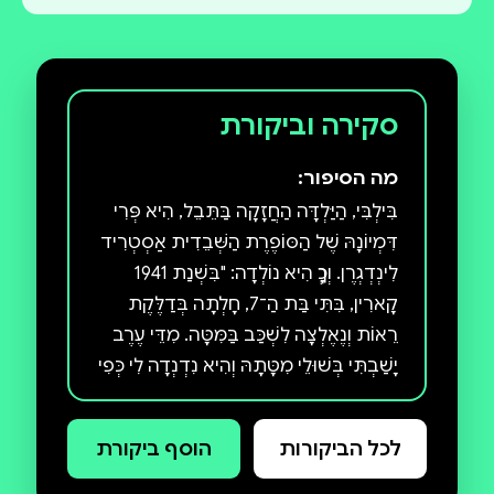
סקירה וביקורת
מה הסיפור:
בִּילְבִּי, הַיַּלְדָּה הַחֲזָקָה בַּתֵּבֵל, הִיא פְּרִי
דִּמְיוֹנָהּ שֶׁל הַסּוֹפֶרֶת הַשְּׁבֵדִית אַסְטְרִיד
לִינְדְגְרֶן. וְכָךְ הִיא נוֹלְדָה: "בִּשְׁנַת 1941
קָארִין, בִּתִּי בַּת הַ־7, חָלְתָה בְּדַלֶּקֶת
רֵאוֹת וְנֶאֶלְצָה לִשְׁכַּב בַּמִּטָּה. מִדֵּי עֶרֶב
יָשַׁבְתִּי בְּשׁוּלֵי מִטָּתָהּ וְהִיא נִדְנְדָה לִי כְּפִי
שֶׁיְּלָדִים מְנַדְנְדִים: 'תְּסַפְּרִי לִי סִפּוּר!'
עֶרֶב אֶחָד כְּשֶׁהָיִיתִי מְאוֹד עֲיֵפָה שָׁאַלְתִּי
לכל הביקורות
הוסף ביקורת
אוֹתָהּ, 'מָה תִּרְצִי שֶׁאֲסַפֵּר?' וְהִיא עָנְתָה,
'תְּסַפְּרִי עַל בִּילְבִּי גֶּרֶב־בֶּרֶךְ!' הִיא