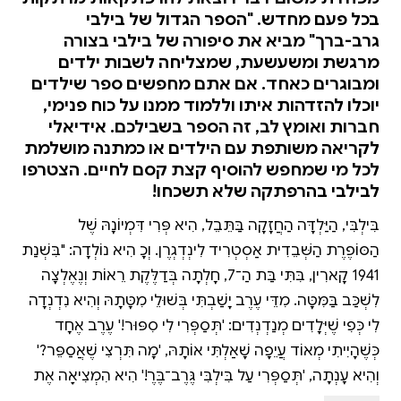
בכל פעם מחדש. "הספר הגדול של בילבי
גרב-ברך" מביא את סיפורה של בילבי בצורה
מרגשת ומשעשעת, שמצליחה לשבות ילדים
ומבוגרים כאחד. אם אתם מחפשים ספר שילדים
יוכלו להזדהות איתו וללמוד ממנו על כוח פנימי,
חברות ואומץ לב, זה הספר בשבילכם. אידיאלי
לקריאה משותפת עם הילדים או כמתנה מושלמת
לכל מי שמחפש להוסיף קצת קסם לחיים. הצטרפו
לבילבי בהרפתקה שלא תשכחו!
בִּילְבִּי, הַיַּלְדָּה הַחֲזָקָה בַּתֵּבֵל, הִיא פְּרִי דִּמְיוֹנָהּ שֶׁל
הַסּוֹפֶרֶת הַשְּׁבֵדִית אַסְטְרִיד לִינְדְגְרֶן. וְכָךְ הִיא נוֹלְדָה: "בִּשְׁנַת
1941 קָארִין, בִּתִּי בַּת הַ־7, חָלְתָה בְּדַלֶּקֶת רֵאוֹת וְנֶאֶלְצָה
לִשְׁכַּב בַּמִּטָּה. מִדֵּי עֶרֶב יָשַׁבְתִּי בְּשׁוּלֵי מִטָּתָהּ וְהִיא נִדְנְדָה
לִי כְּפִי שֶׁיְּלָדִים מְנַדְנְדִים: 'תְּסַפְּרִי לִי סִפּוּר!' עֶרֶב אֶחָד
כְּשֶׁהָיִיתִי מְאוֹד עֲיֵפָה שָׁאַלְתִּי אוֹתָהּ, 'מָה תִּרְצִי שֶׁאֲסַפֵּר?'
וְהִיא עָנְתָה, 'תְּסַפְּרִי עַל בִּילְבִּי גֶּרֶב־בֶּרֶךְ!' הִיא הִמְצִיאָה אֶת