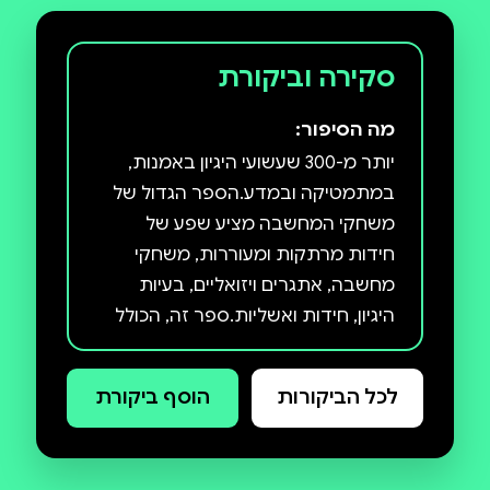
סקירה וביקורת
מה הסיפור:
יותר מ-300 שעשועי היגיון באמנות,
במתמטיקה ובמדע.הספר הגדול של
משחקי המחשבה מציע שפע של
חידות מרתקות ומעוררות, משחקי
מחשבה, אתגרים ויזואליים, בעיות
היגיון, חידות ואשליות.ספר זה, הכולל
חידות מקוריות, כמו גם גרסאות
נפלאות לחידות קלאסיות, נכתב על ידי
לכל הביקורות
הוסף ביקורת
מי שהוגדר כ"מקור חי להשראה לבני
האדם", והוא שיר הלל למקום שבו
משחק טהור ופתרון בעיות חיים