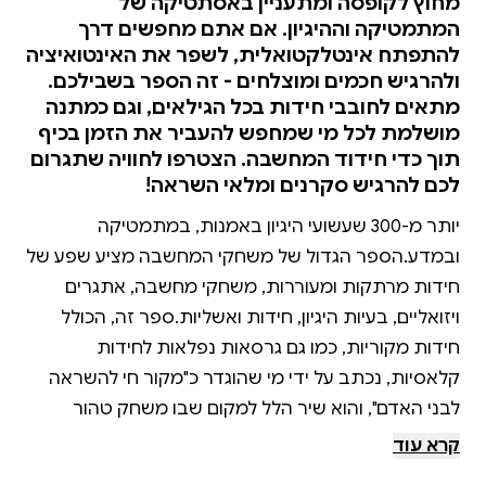
מחוץ לקופסה ומתעניין באסתטיקה של
המתמטיקה וההיגיון. אם אתם מחפשים דרך
להתפתח אינטלקטואלית, לשפר את האינטואיציה
ולהרגיש חכמים ומוצלחים - זה הספר בשבילכם.
מתאים לחובבי חידות בכל הגילאים, וגם כמתנה
מושלמת לכל מי שמחפש להעביר את הזמן בכיף
תוך כדי חידוד המחשבה. הצטרפו לחוויה שתגרום
לכם להרגיש סקרנים ומלאי השראה!
יותר מ-300 שעשועי היגיון באמנות, במתמטיקה
ובמדע.הספר הגדול של משחקי המחשבה מציע שפע של
חידות מרתקות ומעוררות, משחקי מחשבה, אתגרים
ויזואליים, בעיות היגיון, חידות ואשליות.ספר זה, הכולל
חידות מקוריות, כמו גם גרסאות נפלאות לחידות
קלאסיות, נכתב על ידי מי שהוגדר כ"מקור חי להשראה
לבני האדם", והוא שיר הלל למקום שבו משחק טהור
ופתרון בעיות חיים בדו-קיום. הַתחילו לפתור, ומיד תרגישו
קרא עוד
חכמים, אינטואיטיביים, סקרנים ומוצלחים ותבינו את