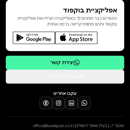
אפליקציית בוקפוד
הספרים כבר מחכים לך באפליקציה! הורידו את אפליקציית
בוקפוד ותהנו מחווית קריאה ברמה אחרת.
יצירת קשר
הרשמה לניוזלטר
עקבו אחרינו
שטנר 7, גבעת שאול ירושלים |
office@bookpod.co.il