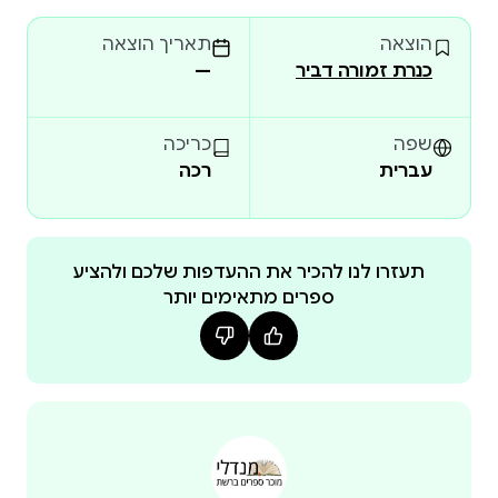
יופייה של המתמטיקה.איוון מוסקוביץ' נודע בעולם
הוצאה
תאריך הוצאה
כממציא, כאיש חידות וכאמן. לצד ספרי שעשועי היגיון
כנרת זמורה דביר
—
שכתב, פירסם גם סדרת ספרי חידות מתמטיות לקוראים
צעירים.
שפה
כריכה
עברית
רכה
תעזרו לנו להכיר את ההעדפות שלכם ולהציע
ספרים מתאימים יותר