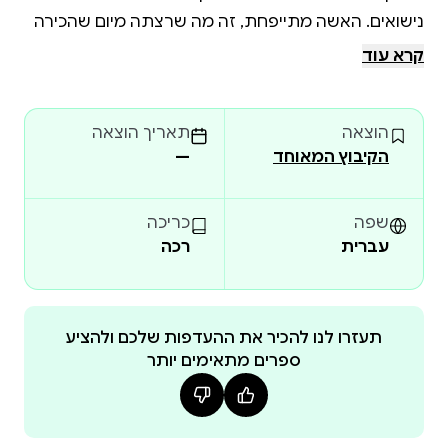
נישואים. האשה מתייפחת, זה מה שרצתה מיום שהכירה
אותו, ואילו הגבר אינו יכול לשאת את הרגשנות שלה,
קרא עוד
הרחוקה מטעמו – כל פרטי מעשיהם ביום הזה נראים
כקדימונים לחיי נישואים נוראים. וזה הרגע שבו קם דלמור
הוצאה
תאריך הוצאה
ממקומו באולם וצועק:
הקיבוץ המאוחד
—
שפה
כריכה
עברית
רכה
תעזרו לנו להכיר את ההעדפות שלכם ולהציע
ספרים מתאימים יותר