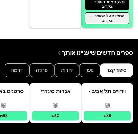
מעקב אחר הסופר —
בקרוב
המלצה על הסופר —
בקרוב
ספרים חדשים שיעניינו אותך
סיפור קצר
נוער
יהדות
פרוזה
דרמה
וידויים תל אביב -
אגדות סינדרי
סרטנים באק
TLV Confessions
בראשית
פורמטים זמינים
:
מודפס
פורמטים זמינים
:
מודפס
פור
88
60
88
₪
₪
₪