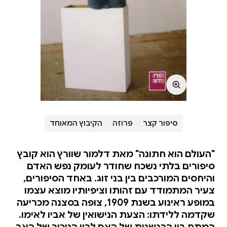
סיפור קצר
פרוזה
הקיבוץ המאוחד
"העולם הוא חתונה" מאת דלמור שוורץ הוא קובץ
סיפורים בלתי נשכח שחודר לעומק נפש האדם
והיחסים המורכבים בין בני זוג. באחד הסיפורים,
צעיר המתמודד עם זהותו וציפיותיו מוצא עצמו
במופע ראינוע בשנת 1909, צופה בסצנה מכריעה
שקדמה ללידתו: הצעת הנישואין של אביו לאימו.
המתח בין הרגשנות של האם לבין הניכור של האב