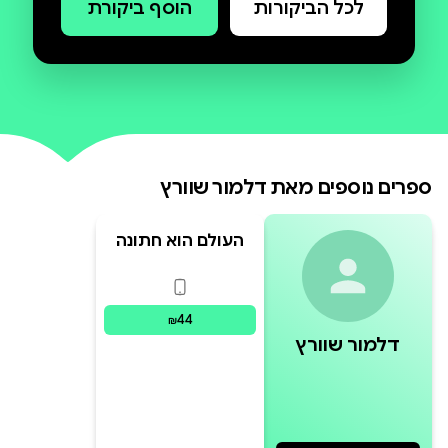
לכל הביקורות
הוסף ביקורת
איילנד ומציע לה נישואים. האשה
מתייפחת, זה מה שרצתה מיום
שהכירה אותו, ואילו הגבר אינו יכול
לשאת את הרגשנות שלה, הרחוקה
מטעמו – כל פרטי מעשיהם ביום הזה
נראים כקדימונים לחיי נישואים נוראים.
ספרים נוספים מאת
דלמור שוורץ
וזה הרגע שבו קם דלמור ממקומו
באולם וצועק:
העולם הוא חתונה
פורמטים זמינים
:
דיגיטלי
44
₪
דלמור שוורץ