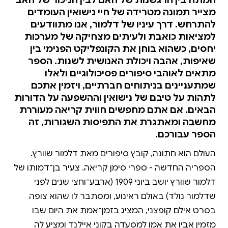
מצייר תמונה מטרידה של חיי נישואין העומדים
להתרחש. דרך עיניו של דלמור, אנו מתוודעים
למציאות כואבת ולעיתים מצחיקה של מערכות
יחסים, כשהוא בוחן את הקונפליקט הפנימי בין
שאיפות, אהבה ויכולת האנושית לשנות. הספר
מתאים לאוהבי סיפורים פסיכולוגיים ולאלו
שמתעניינים בניתוחים חברתיים, ויזמין אתכם
לתהות על טיבם של נישואין וההשפעה על הדורות
הבאים. אם אתם מחפשים חווית קריאה מעוררת
מחשבה ומאתגרת את התפיסות השגורות, זה
הספר עבורכם.
העולם הוא חתונה, קובץ סיפורים מאת דלמור שוורץ.
הספריה החדשה - ספרי סימן קריאה. צעיר בן־דמותו של
דלמור שוורץ יושב ביוני 1909 (ארבע־וחצי שנים לפני
שדלמור נולד) באולם ראינוע, ומסתבר לו שהוא צופה
בסרט אילם קופצני, המציג בזמן־אמת את היום שבו
מזמין אביו את אמו למסעדה בקוני איילנד ומציע לה