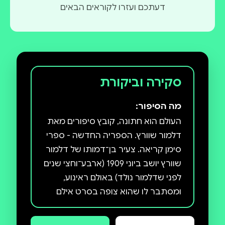
דעתכם ועזרו לקוראים הבאים
סקירה וביקורת
מה הסיפור:
העולם הוא חתונה, קובץ סיפורים מאת
דלמור שוורץ. הספריה החדשה - ספרי
סימן קריאה. צעיר בן־דמותו של דלמור
שוורץ יושב ביוני 1909 (ארבע־וחצי שנים
לפני שדלמור נולד) באולם ראינוע,
ומסתבר לו שהוא צופה בסרט אילם
קופצני, המציג בזמן־אמת את היום שבו
מזמין אביו את אמו למסעדה בקוני