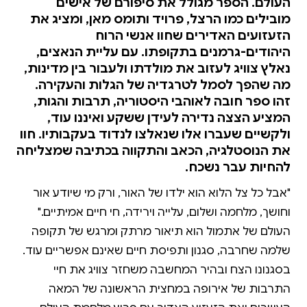
העולם. הספר מגולל את סיפורם של אישים
מובילים כמו הרצל, פרויד ותומס מאן, ומציג את
הזעזועים האדירים שחוו אנשי הרוח
היהודים-גרמנים בתקופתו. עם עליית הנאצים,
נאלץ צוויג לעזוב את מולדתו ולעבור בין מדינות,
מה שהפך לסמל לטרגדיה של הגלות והעקירה.
זהו ספר חובה לאוהבי היסטוריה, תרבות והגות,
המציע הצצה נדירה לעידן ששקע ואיננו עוד,
ולקשיים שעברו אלו שנאלצו לנדוד בעקבותיו. חוו
את הנוסטלגיה, הכאב והתקווה בכתיבה שמצליחה
להחיות עבר נשכח.
"אבל כל צל הלוא הוא ילדו של האור, ורק מי שיודע אור
וחושך, מלחמה ושלום, עלייה וירידה, חי חיים אמיתיים."
העולם של אתמול הוא תיאור מרתק ומרגש של תקופה
שלמה שחרבה, סגנון ותפיסת חיים שאינם אפשריים עוד.
בסגנונו הצח ובהיר המחשבה משחזר צוויג את חיי
התרבות של אירופה במחצית הראשונה של המאה