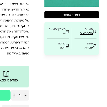
ם הכוחות שמניעים את ההחלטות על בריאותנו. 
מציע פתרונות לשיפור המערכת ולהבטחת טיפול א
 שבריאותו ובריאות משפחתו יקרה לו,ולכל מי שמעו
ערכת הבריאות ולגלות איך אפשר לשפר אותה עב
ים נלחם משרד הבריאות ברפואה הפרטית. המלחמה הזאת
יחשוף כיצד השילוב הקטלני של רגולציה, קיבעון מחשבתי וכ
הבריאות מעדיף כי התורים יישארו ארוכים, שהרופאים יפלו
, שחדרי המיון יתמלאו עד אפס מקום – ובלבד שלא תי
 אישום חריף, מקורי, סוחף וכנה להפליא, חושף ד״ר אוד
ואה הישראלית, את העדפותיהם וסודותיהם של הרופאים 
ובעת שמנהלת את בריאותנו מהעריסה עד הקבר. קראו על
ת גורלכם ואת גורל אהוביכם, הבינו מה הכלים שיעניקו לכ
מנומק ומשכנע להבראת המערכת - שיבטיח בריאות טובה
הספר הזה ילמד אתכם שיש דרך אחרת, טובה יותר, להיות 