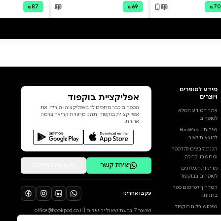
הבריאות ברפואה הפרטית.
המלחמה הזאת גובה מחיר נורא
מהבריאות של כולנו. ספר זה
יחשוף כיצד השילוב הקטלני של
רגולציה, קיבעון מחשבתי וכוונות
טובות יכול להרוג: בישראל של היום
משרד הבריאות מעדיף כי התורים
יישארו ארוכים, שהרופאים יפלו
מהרגליים מרוב עייפות, שהציוד לא
יהיה חדיש, שחדרי המיון יתמלאו
עד אפס מקום – ובלבד שלא
הוסף ביקורת
תיפגע השליטה הממשלתית
בתחום הבריאות. בכתב אישום
לכל הביקורות
חריף, מקורי, סוחף וכנה להפליא,
חושף ד״ר אודי פרישמן את