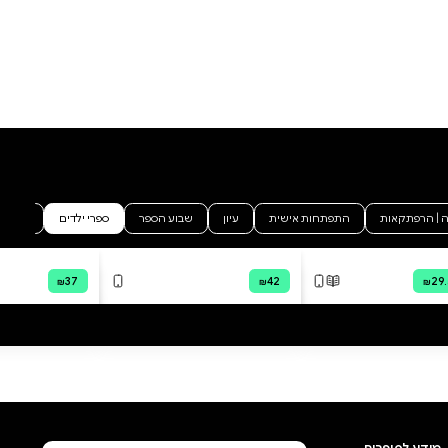
בֵּינְתַיִם? שחר סיטנֶר היא
תסריטאית וסופרת ילדים, מחברת
הספר יומולדת חצי מעצבן. אָבִיץ
(אבי א. כץ) הוא מאייר, צייר
הוסף ביקורת
ואנימטור.
לכל הביקורות