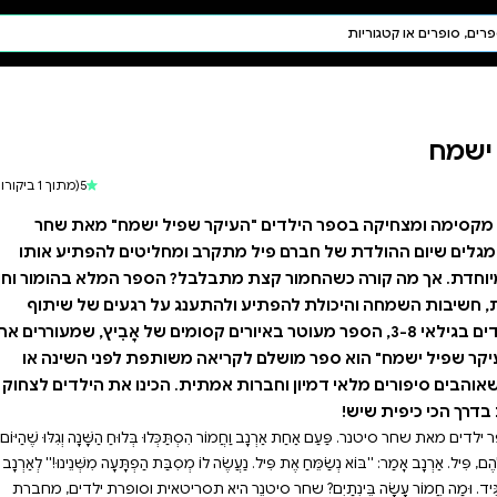
חיפוש AI
דת ויהדות
תפילה
חגים ומועדים
תלמוד
5
(מתוך 1 ביקורות)
קבלה
שפיל ישמח" מאת שחר
 ומחליטים להפתיע אותו
? הספר המלא בהומור וחן
נג על רגעים של שיתוף
וטר באיורים קסומים של אָבִיץ, שמעוררים את