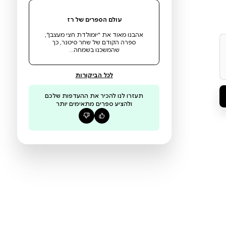
המאפשר שימוש ברוב מכשירי הקריאה,
קרא עוד
מחשבים, טאבלטים, טלפונים סלולריים חכמים
ומכשיר קינדל. מנדלי מוכר ספרים מציעה
לסופרים הוצאה לאור עצמית של ספרים
5
דיגיטליים ומודפסים, ולהוצאות לאור אחרות
על סמך 1 ביקורות
המסתייעות בעיקר בשירותיה להפקת ספרים
דיגיטליים.
עולם הספרים של רז
אהבנו מאוד את "יומולדת חצי מעצבן",
ספרה הקודם של שחר סיטנר, כך
שהמשכנו בשמחה…
לכל הביקורות