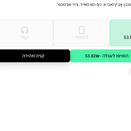
 משותפת לפני השינה או
ת. הכינו את הילדים לצחוק
בְּלוּחַ הַשָּׁנָה וְגִלּוּ שֶׁהַיּוֹם
 מְסִבַּת הַפְתָּעָה מִשְּׁנֵינוּ!'' לְאַרְנָב
ר היא תסריטאית וסופרת ילדים, מחברת
קולי