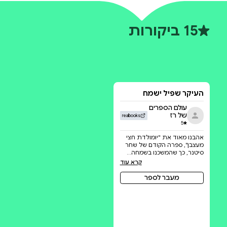
הוסיפו לעגלה
-
₪
53.82
פר איורים