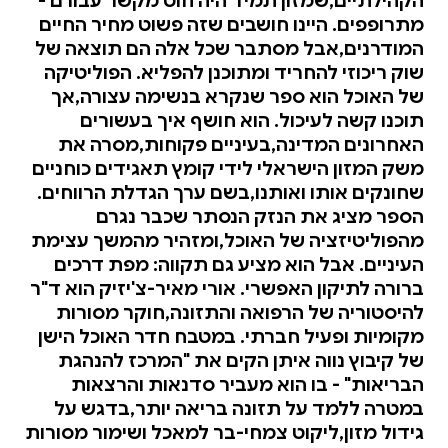
הקהילתיים,שמזון תמיד היה חוט מקשר עבורם -
מתרופפים. היינו חושבים שזה פשוט מחיר החיים
המודרנים,אבל מסתבר שכל אלה הם תוצאה של
שוק ריכוזי להחריד ומתוכנן להפליא. הפוליטיקה
של האוכל הוא ספר שנקרא בנשימה עצורה,אך
תוכנו קשה לעיכול. הוא חושף איך בעשורים
האחרונים המדינה,בעיניים פקוחות,מסרה את
משק המזון הישראלי לידי קומץ תאגידים כוחניים
שחונקים אותו ואותנו,בשם ערך הגדלת הרווחים.
הספר מציג את הנזק הנסתר שכבר נגרם
מהפוליטיזציה של האוכל,ומזהיר מהמשך עצימת
העיניים. אבל הוא מציע גם תקווה: מפת דרכים
ברורה לתיקון האפשרי. אורי מאיר-צ'יזיק הוא ד"ר
להיסטוריה של הרפואה והתזונה,חוקר מסורות
מקומיות ופעיל חברתי. במטבח חדר האוכל הישן
של קיבוץ נווה איתן הקים את "המרכז להנהגת
הבריאות" - בו הוא מעביר סדנאות והרצאות
במטרה ללמד על תזונה בריאה יותר,בדגש על
גידול מזון,ליקוט צמחי-בר למאכל ושימור מסורות