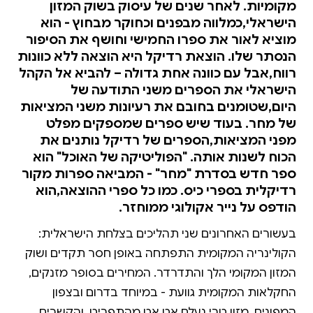
מקומיות. לאחר שנים של עיסוק בשוק המזון
הישראלי,כמלווה מבפנים וכחוקר מבחוץ - הוא
מוציא לאור את ספרו החמישי וחושף את הסיפור
הנסתר שלו. הוצאת רדיקל היא הוצאה ללא כוונות
רווח,אבל עם כוונה אחת גדולה – להביא אל הקהל
הישראלי את הספרים משני התודעה של
היום,שטומנים בחובם את רעיונות משני המציאות
של מחר. בעוד שיש ספרים שמספקים מפלט
מפני המציאות,הספרים של רדיקל נותנים את
הכוח לשנות אותה. "הפוליטיקה של האוכל" הוא
ספר חדש בסדרת "מחר" - המביאה ספרות מקור
רדיקלית בספרי כיס. כמו כל ספרי ההוצאה,הוא
הודפס על נייר אקולוגי ממוחזר.
בעשורים האחרונים שני תהליכים בצלחת הישראלית:
הקולינריה המקומית התפתחה באופן חסר תקדים ושוק
המזון המקומי הלך והתדרדר. המחירים בסופר מזנקים,
החקלאות המקומית גוועת - במיוחד בדרום ובצפון
המפונים, מזון טרי נעלם אט אט מהתפריט, והקשרים