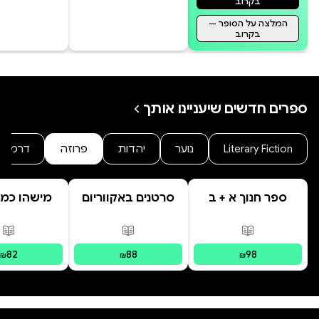
בקרוב
המלצה על הסופר —
בקרוב
ספרים חדשים שיעניינו אותך
Literary Fiction
נוער
יהדות
פרוזה
דרמה
ספר חנוך א + ב
סרטנים באקווריום
מישהו כמו
פורמטים זמינים
:
מודפס
פורמטים זמינים
:
מודפס
פור
82
88
98
₪
₪
₪