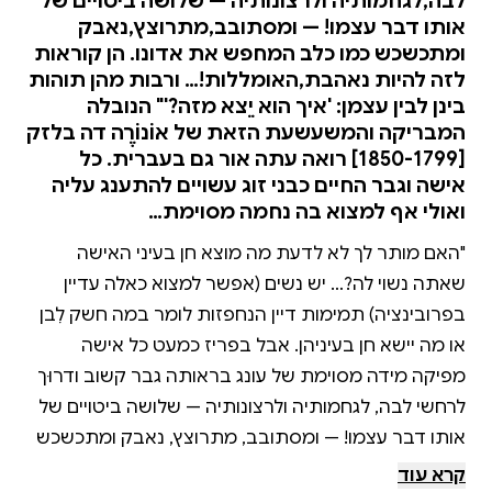
לבה,לגחמותיה ולרצונותיה — שלושה ביטויים של
אותו דבר עצמו! — ומסתובב,מתרוצץ,נאבק
ומתכשכש כמו כלב המחפש את אדונו. הן קוראות
לזה להיות נאהבת,האומללות!… ורבות מהן תוהות
בינן לבין עצמן: 'איך הוא יֵצא מזה?'" הנובלה
המבריקה והמשעשעת הזאת של אוֹנוֹרֶה דה בלזק
[1850-1799] רואה עתה אור גם בעברית. כל
אישה וגבר החיים כבני זוג עשויים להתענג עליה
ואולי אף למצוא בה נחמה מסוימת…
"האם מותר לך לא לדעת מה מוצא חן בעיני האישה
שאתה נשוי לה?… יש נשים (אפשר למצוא כאלה עדיין
בפרובינציה) תמימות דיין הנחפזות לומר במה חשק לִבן
או מה יישא חן בעיניהן. אבל בפריז כמעט כל אישה
מפיקה מידה מסוימת של עונג בראותה גבר קשוב ודרוּך
לרחשי לבה, לגחמותיה ולרצונותיה — שלושה ביטויים של
אותו דבר עצמו! — ומסתובב, מתרוצץ, נאבק ומתכשכש
כמו כלב המחפש את אדונו. הן קוראות לזה להיות
קרא עוד