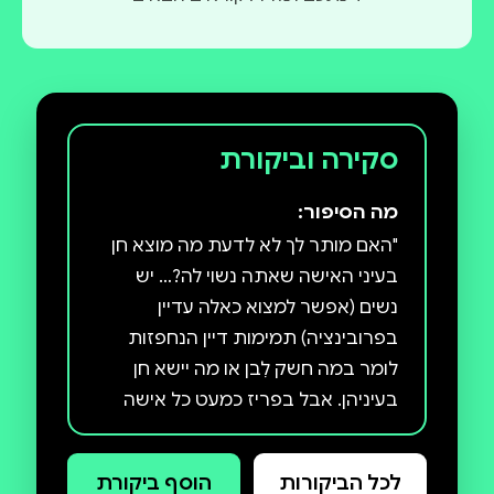
סקירה וביקורת
מה הסיפור:
"האם מותר לך לא לדעת מה מוצא חן
בעיני האישה שאתה נשוי לה?… יש
נשים (אפשר למצוא כאלה עדיין
בפרובינציה) תמימות דיין הנחפזות
לומר במה חשק לִבן או מה יישא חן
בעיניהן. אבל בפריז כמעט כל אישה
מפיקה מידה מסוימת של עונג בראותה
גבר קשוב ודרוּך לרחשי לבה,
לכל הביקורות
הוסף ביקורת
לגחמותיה ולרצונותיה — שלושה