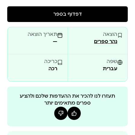
נאהבת, האומללות!… ורבות מהן תוהות בינן לבין עצמן:
דפדוף בספר
הנובלה המבריקה והמשעשעת הזאת של אוֹנוֹרֶה דה
בלזק [1850-1799] רואה עתה אור גם בעברית. כל אישה
הוצאה
תאריך הוצאה
וגבר החיים כבני זוג עשויים להתענג עליה ואולי אף למצוא
נהר ספרים
—
בה נחמה מסוימת…
שפה
כריכה
עברית
רכה
תעזרו לנו להכיר את ההעדפות שלכם ולהציע
ספרים מתאימים יותר