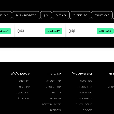
זל
דיגיטלי
קולי
 מהירה
·
₪40.71
ה לסל
·
₪40.71