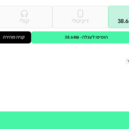
למסע מרתק של דמיון, חברות
חודיות.
צבע מכוער! והוא מחה, והוא בכה,
לל צבעים מסנורים? ומה אמרו
קולי
קניה מהירה