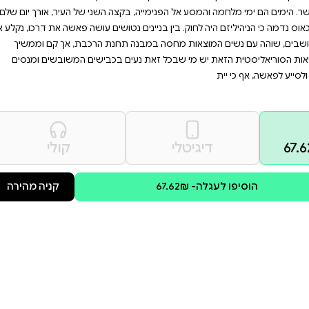
טרסים אישיים ועד עזרה
קווה בתוך החורבן, ומהווה
נשים הפשוטים. ספר זה
ת לדיון בנושאים חברתיים
הפנימייה מאת סֶרְהִיי ז'אדאן. פאשה, מורה לאוקראינית, יוצא לאסוף את אחיינו בן ה-13 מהפנימייה שבה הוא
ה השני של העיר, אורך יום שלם.
טושים עושה פאשה את דרכו, נקלע אל
חנת הרכבת, אך קם וממשיך
 בכבישים המשובשים ומנסים