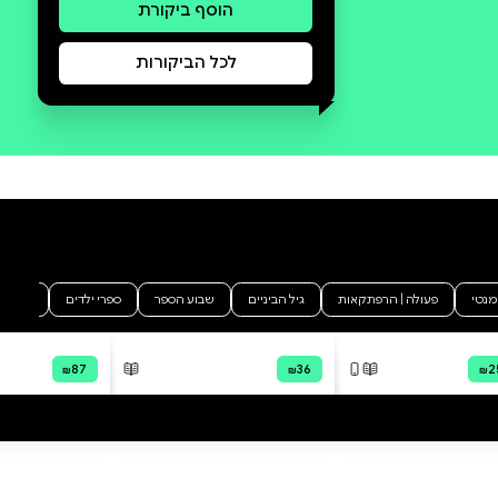
סקירה וביקורת
מה הסיפור:
הפנימייה מאת סֶרְהִיי ז'אדאן.
פאשה, מורה לאוקראינית, יוצא
לאסוף את אחיינו בן ה-13
מהפנימייה שבה הוא שוהה ושעמה
נותק הקשר. הימים הם ימי מלחמה
והמסע אל הפנימייה, בקצה השני
של העיר, אורך יום שלם. בתוך עיר