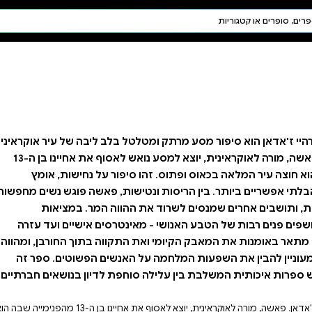
חיפוש AI
דת ויהדות
תפילה
חגים ומועדים
תלמוד
קבלה
בלב ליבה של עיר אוקראינית
הרוסה ממלחמה. פאשה, מורה לאוקראינית, יוצא למסע נואש לאסוף את אחיינו בן ה-13
ור על נחישות, אומץ
ות, פאשה פוגש נשים מחפשות
וה המר. במציאות