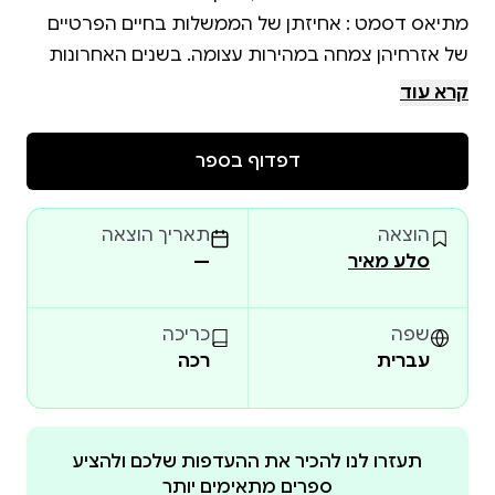
מתיאס דסמט : אחיזתן של הממשלות בחיים הפרטיים
של אזרחיהן צמחה במהירות עצומה. בשנים האחרונות
חווינו שחיקה של הזכות לפרטיות (במיוחד מאז אירועי 11
קרא עוד
בספטמבר בארצות הברית), קולות אלטרנטיביים צונזרו
(במיוחד בהקשר לוויכוח על האקלים), ועוד. הדרישה
דפדוף בספר
לממשל חודרני מגיעה גם מדעת הקהל: תופעות כגון
שינויי אקלים ומחלות זיהומיות החלו להיחשב מסוכנות
הוצאה
תאריך הוצאה
מכדי להתמודד עימן בלי התערבות שלטונית עמוקה בחיי
סלע מאיר
—
הפרט, החורגת מן ההכרחי. איך הבשילו הדברים לידי כך?
דסמט מזהה מפגש בין אידיאולוגיה, טכנולוגיה
ופסיכולוגיה: הפסיכולוגיה של הטוטליטריות . בספרו הוא
שפה
כריכה
עברית
רכה
מציע תשתית להבנת דפוסי ההתנהגות של אוכלוסיות
שקיבלו על עצמן את הטוטליטריות: מנגנון "היווצרות
המון", הפועל על הפרטים בחברה ויוצר אפקט עדר.
דסמט מראה כיצד גיוס המדע לאידיאולוגיה, באמצעות
תעזרו לנו להכיר את ההעדפות שלכם ולהציע
ספרים מתאימים יותר
תמרון ומשחק בנתונים, עשוי לגרור אל תהום הטוטליטריו