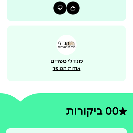
מנדלי ספרים
אודות הסופר
0
0 ביקורות
דירוג ממוצע 0 מתוך 5