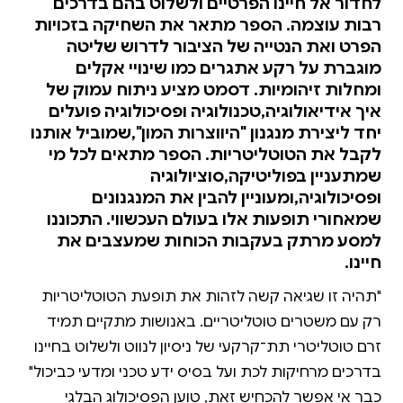
לחדור אל חיינו הפרטיים ולשלוט בהם בדרכים
רבות עוצמה. הספר מתאר את השחיקה בזכויות
הפרט ואת הנטייה של הציבור לדרוש שליטה
מוגברת על רקע אתגרים כמו שינויי אקלים
ומחלות זיהומיות. דסמט מציע ניתוח עמוק של
איך אידיאולוגיה,טכנולוגיה ופסיכולוגיה פועלים
יחד ליצירת מנגנון "היווצרות המון",שמוביל אותנו
לקבל את הטוטליטריות. הספר מתאים לכל מי
שמתעניין בפוליטיקה,סוציולוגיה
ופסיכולוגיה,ומעוניין להבין את המנגנונים
שמאחורי תופעות אלו בעולם העכשווי. התכוננו
למסע מרתק בעקבות הכוחות שמעצבים את
חיינו.
"תהיה זו שגיאה קשה לזהות את תופעת הטוטליטריות
רק עם משטרים טוטליטריים. באנושות מתקיים תמיד
זרם טוטליטרי תת־קרקעי של ניסיון לנווט ולשלוט בחיינו
בדרכים מרחיקות לכת ועל בסיס ידע טכני ומדעי כביכול"
כבר אי אפשר להכחיש זאת, טוען הפסיכולוג הבלגי