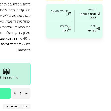
ר דרמטי ומלא השראה על כוחן של נשים להתאחד 
לא רק רומן על מאבק אישי, אלא גם על הקשרים ה
 הסולידריות. ספר זה מתאים לכל מי שמחפש סיפ
קווה בלתי מתפשרת. הצטרפו למיליוני קוראים שנש
יפורים נשזרים יחד לצמה אחת מרגשת.
יא מוקצית. היא חולמת לראות את בתה רוכשת השכלה ונחל
 בבית המלאכה של אביה. כשהוא נפגע בתאונה, היא מג
רה, עורכת דין מפורסמת, צפויה להתקדם לניהול המשרד
'וליה ושרה, הקשורות בבלי דעת דרך הדבר הכי אינטימי ויי
בק. סיפורן המבעבע מאנושיות הוא צמה קלועה, העשויה סו
מיליון עותקים שלו — וזכה ביותר מ־20 פרסים ספרותי
ורה. "הרומן המקורי ביותר של השנה! סיפור נועז ומבריק 