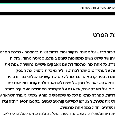
חיפוש AI
דת ויהדות
תפילה
חגים ומועדים
תלמוד
קבלה
נשית ב"הצמה - כריכת הסרט".
סמיטה מהודו, ג'וליה
ישיים ונחושה לשנות את
ת להציל את העסק
ם הבלתי צפויים ביניהן