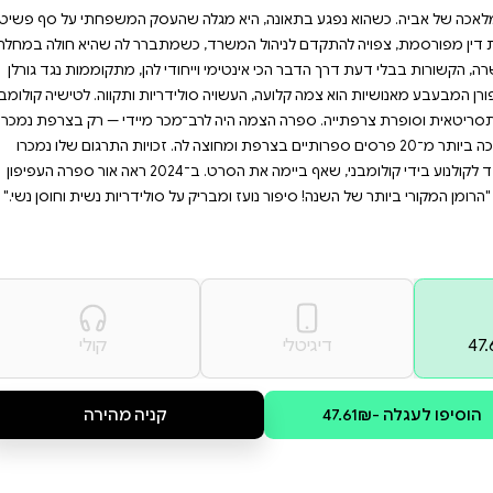
ולהתקומם מול אתגרים.
אנושיים העמוקים ביותר
ור עוצמתי ומעורר השראה על
בו בקסם הסיפור הזה וגלו
צת מחיים אומללים. סיציליה.
לה שהעסק המשפחתי על סף פשיטת
, כשמתברר לה שהיא חולה במחלה
חודי להן, מתקוממות נגד גורלן
לידריות ותקווה. לטישיה קולומבני
היא במאית, שחקנית, תסריטאית וסופרת צרפתייה. ספרה הצמה היה לרב־מכר מיידי — רק בצרפת נמכרו 2
ים בצרפת ומחוצה לה. זכויות התרגום שלו נמכרו
ל־40 מדינות, והוא עובד לקולנוע בידי קולומבני, שאף ביימה את הסרט. ב־2024 ראה אור ספרה העפיפון
על סולידריות נשית וחוסן נשי."