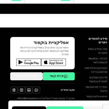
השכלה ונחלצת מחיים אומללים.
סיציליה. ג'וליה עובדת בבית
המלאכה של אביה. כשהוא נפגע
בתאונה, היא מגלה שהעסק
המשפחתי על סף פשיטת רגל.
קנדה. שרה, עורכת דין מפורסמת,
צפויה להתקדם לניהול המשרד,
כשמתברר לה שהיא חולה במחלה
קשה. סמיטה, ג'וליה ושרה,
הקשורות בבלי דעת דרך הדבר
הוסף ביקורת
הכי אינטימי וייחודי להן, מתקוממות
נגד גורלן ומחליטות להיאבק.
לכל הביקורות
סיפורן המבעבע מאנושיות הוא
צמה קלועה, העשויה סולידריות
ותקווה. לטישיה קולומבני היא