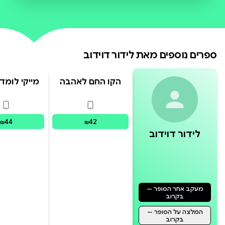
בעמותת ''הקו החם'' משתלבים חייהם
של מיקה ושחר, שאינם יודעים זה את
זהותה של זו. האם יצליחו השניים
ספרים נוספים מאת
לידור דוידוב
להעמיק את הקשר ביניהם, והאם
הקרובים אליהם יצליחו להיחלץ מהמ
הקו החם לאהבה
מייקי לומד
פורמטים זמינים
:
דיגיטלי
פור
44
42
₪
₪
לידור דוידוב
מעקב אחר הסופר —
בקרוב
המלצה על הסופר —
בקרוב