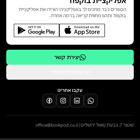
אפליקציית בוקפוד
הספרים כבר מחכים לך באפליקציה! הורידו את אפליקציית
בוקפוד ותהנו מחווית קריאה ברמה אחרת.
יצירת קשר
הרשמה לניוזלטר
עקבו אחרינו
שטנר 7, גבעת שאול ירושלים |
office@bookpod.co.il