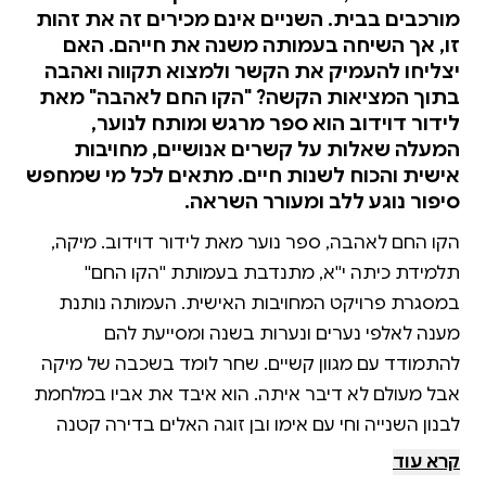
מורכבים בבית. השניים אינם מכירים זה את זהות
זו, אך השיחה בעמותה משנה את חייהם. האם
יצליחו להעמיק את הקשר ולמצוא תקווה ואהבה
בתוך המציאות הקשה? "הקו החם לאהבה" מאת
לידור דוידוב הוא ספר מרגש ומותח לנוער,
המעלה שאלות על קשרים אנושיים, מחויבות
אישית והכוח לשנות חיים. מתאים לכל מי שמחפש
סיפור נוגע ללב ומעורר השראה.
הקו החם לאהבה, ספר נוער מאת לידור דוידוב. מיקה,
תלמידת כיתה י''א, מתנדבת בעמותת ''הקו החם''
במסגרת פרויקט המחויבות האישית. העמותה נותנת
מענה לאלפי נערים ונערות בשנה ומסייעת להם
להתמודד עם מגוון קשיים. שחר לומד בשכבה של מיקה
אבל מעולם לא דיבר איתה. הוא איבד את אביו במלחמת
לבנון השנייה וחי עם אימו ובן זוגה האלים בדירה קטנה
בעיר. דרך שיחה גורלית אחת בעמותת ''הקו החם''
קרא עוד