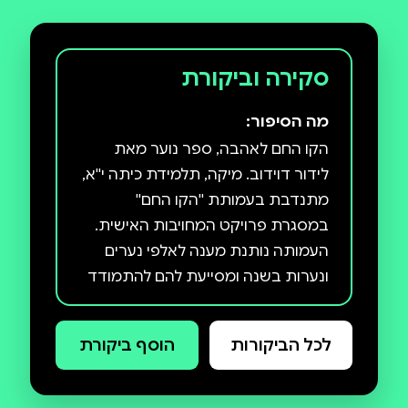
סקירה וביקורת
מה הסיפור:
הקו החם לאהבה, ספר נוער מאת
לידור דוידוב. מיקה, תלמידת כיתה י''א,
מתנדבת בעמותת ''הקו החם''
במסגרת פרויקט המחויבות האישית.
העמותה נותנת מענה לאלפי נערים
ונערות בשנה ומסייעת להם להתמודד
עם מגוון קשיים. שחר לומד בשכבה של
מיקה אבל מעולם לא דיבר איתה. הוא
לכל הביקורות
הוסף ביקורת
איבד את אביו במלחמת לבנון השנייה
וחי עם אימו ובן זוגה האלים בדירה
קטנה בעיר. דרך שיחה גורלית אחת