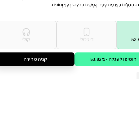
סר חברתי וילמד אותם על
ירה מצוינת להורים ומחנכים
ות חברתית.
 קִפּוֹד חוֹפֵר מְחִלָּה וּמֵעִיף
 וְאַרְנָב, וְשֶׁעֲרֵמַת הֶעָפָר חוֹסֶמֶת אֶת
אִכְפַּת' הוּא סִפּוּר קִצְבִּי וּמְעוֹרֵר
ֹ בּ
קולי