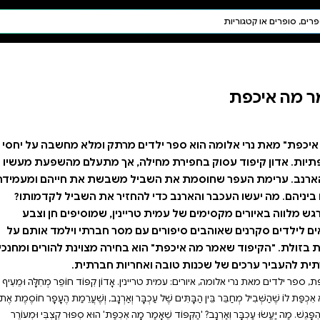
חיפוש AI
דת ויהדות
תפילה
חגים ומועדים
תלמוד
קבלה
מרתק ומלא מחשבה על יחסי
 אך מתעלם מהשפעת מעשיו
 משבשת את חייהם ומעמידה
זיר את השביל לקדמותו?
ין, שמוסיפים חן וצבע