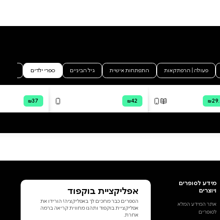
עָפָר, הֶמְשֵׁכוֹ בְּבֹץ טוֹבְעָנִי וְסוֹפוֹ בּ
הוסף ביקורת
לכל הביקורות