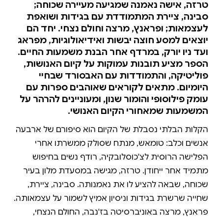
טרזה, אישה נאמנה שמגיעה מעיירה שכוחה;
סבינה, ציירת המתמודדת עם בגידות ושואפת
לעצמאות; ופראנץ, מרצה וחולם נצחי. יחד הם
יוצאים למסע חוצה יבשות ואידיאולוגיות, מפראג
ועד ניו יורק, במרדף אחר הבנת משמעות החיים.
הספר מציע תובנות עמוקות על קיום האנושות,
פוליטיקה, והתמודדות עם האבסורד שבחיי
היומיום. מתאים לקוראים שאוהבים ספרות עם
עומק פילוסופי והומור שנון, ומעוניינים להרהר על
המשמעות שמאחורי הקיום האנושי.
הקלות הבלתי נסבלת של הקיום הוא סיפורם של ארבעה
אנשים וכלב: טומאש, מנתח שסולק ממשרתו אחרי
הפלישה הרוסית לצ'כוסלובקיה, רודף נשים בחיפוש
מתמיד אחר ייחודן. טרזה, מגישה במסעדת מלון בעיר
שכוחה, שבאה להציע לו את נאמנותה. סבינה, ציירת,
שחייה שרשרת בגידות וניסיון אמיץ לשמור על עצמאותה.
פראנץ, מרצה באוניברסיטה בז'נבה, החולם הנצחי,