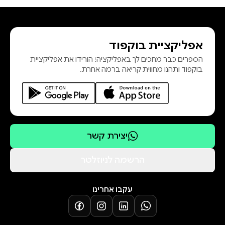
הבולטים בימינו. מילן קונדרה נולד
בצ'כוסלובקיה ב - 1929, וברומן הראשון
שלו, הבדיחה, ביטא את רוח האביב של
אפליקציית בוקפוד
פראג. אחרי הפלישה הסובייטית, ב -
הספרים כבר מחכים לך באפליקציה! הורידו את אפליקציית
1968, סולק ממשרתו כפרופסור במכון
בוקפוד ותהנו מחווית קריאה ברמה אחרת.
ללימודי הקולנוע וכתביו נאסרו לפרסום.
מאז 1975 חי
יצירת קשר
הרשמה לניוזלטר
עקבו אחרינו