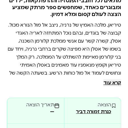
מתאים לכל חובבי הפנטזיה וההרפתקאות, ילדים
ומבוגרים כאחד, שמחפשים ספר מרתק שמציע
הצצה לעולם קסום ומלא דמיון.
טיריאן, מלכה האמיץ של נרניה, ניצב אל מול הנורא מכול.
קבוצה של בוגדים, ובהם נוכל המתחזה לאריה האגדי
אסלן, קשרה קשר עם אנשי ממלכת קלורמן השכנה.
בשמו של אסלן היא מפיצה שקרים ברחבי נרניה, ויחד עם
בני קלורמן מאיימת להשתלט על הממלכה. רק המלך
טיריאן וקומץ מנאמניו עוד מאמינים באסלן האמיתי
ונחושים לעמוד אל מול כוחות הרשע. בשעתה הקשה של
נרניה קורא טיריאן לבני האנוש לחזור אל הממלכה
קרא עוד
האגדית, והכול מתכוננים אל הקרב האחרון, והכול תוהים,
הוצאה
תאריך הוצאה
כנרת זמורה דביר
—
ק"ס לואיס (1963-1898) סופר, משורר ומסאי, פרופסור
לספרות וחובב נלהב של ספרי פנטזיה ומדע בדיוני.