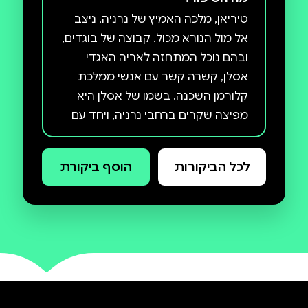
טיריאן, מלכה האמיץ של נרניה, ניצב
אל מול הנורא מכול. קבוצה של בוגדים,
ובהם נוכל המתחזה לאריה האגדי
אסלן, קשרה קשר עם אנשי ממלכת
קלורמן השכנה. בשמו של אסלן היא
מפיצה שקרים ברחבי נרניה, ויחד עם
בני קלורמן מאיימת להשתלט על
הממלכה. רק המלך טיריאן וקומץ
לכל הביקורות
הוסף ביקורת
מנאמניו עוד מאמינים באסלן האמיתי
ונחושים לעמוד אל מול כוחות הרשע.
בשעתה הקשה של נרניה קורא טיריאן
לבני האנוש לחזור אל הממלכה
האגדית, והכול מתכוננים אל הקרב
האחרון, והכול תוהים, האם יבוא גם