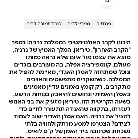
פנטזיה
ספרי ילדים
כנרת זמורה דביר
היכונו לקרב האולטימטיבי בממלכת נרניה! בספר
"הקרב האחרון", טיריאן, המלך האמיץ של נרניה,
מוצא את עצמו מול איום שלא נראה כמותו
מעולם. קונספירציה אפלה, בה מעורבים בוגדים
ונוכל שמתחזה לאסלן האגדי, מאיימת להפיל את
הממלכה. כשהשקרים מתפשטים והאויבים
מתקרבים, רק קומץ נאמנים עדיין מאמינים
באסלן האמיתי ונחושים להיאבק בכוחות הרשע.
בשעה הקריטית הזו, טיריאן מזעיק את בני האנוש
לעזרתו, בתקווה שהאגדה תתעורר לחיים כדי
להציל את נרניה. האם אסלן האדיר ישוב לעמוד
לצידם? הצטרפו למסע מרתק ולחוויה בלתי
נשכחת שכתובה ביד האמן של ק"ס לואיס.