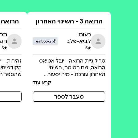
הרואה 3 - השינוי האחרון
הרואה 3 - השינוי האחרון
רעות
תמר
לביא-פלג
חשב
realbooks
5
5
דירוג 5 מתוך 5
דירוג 5 מתוך 5
טרילוגיית הרואה - יובל אטיאס
זהירות – י
הרואה, שם הטוטם, השינוי
הקודמים!
האחרון עורכת - מיה יסעור…
שהספר הק
קרא עוד
מעבר לספר