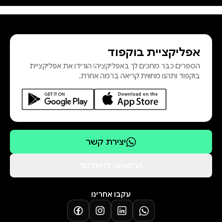
גדולות בשבילה. רק היא יכולה להיות
הגשר שבין העולמות. רק היא תוכל
לכתוב את החוקים של העולם האנימלי
אפליקציית בוקפוד
הספרים כבר מחכים לך באפליקציה! הורידו את אפליקציית
בוקפוד ותהנו מחווית קריאה ברמה אחרת.
ורק היא תחליט איזה סוף יהיה למשולש
יובל אטיאס מאמינה במפלצות,
בכישוף ובאהבה גדולה מהחיים. כשהיא
יצירת קשר
לא כותבת סיפורים בעצמה, היא מנחה
כותבים אחרים וחולמת על סופים
הרשמה לניוזלטר
טובים.
עקבו אחרינו