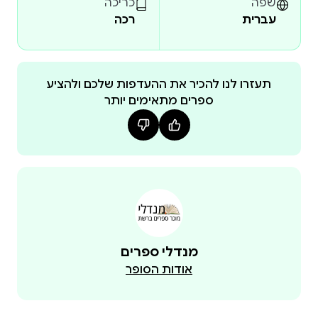
האהבה ובנפשות האוהבים, באופן שמותיר את הקוראים
שפה
כריכה
עברית
רכה
"בכול מקום שהייתה בו ראתה אהבה, נזו שאיננה, או
שיכלה להיות, או שהייתה ואבדה, או שעוז מעט תהיה.
פוטנציאל ענק של אהבה הפזורה בעולם ויש דק לגשת
תעזרו לנו להכיר את ההעדפות שלכם ולהציע
ספרים מתאימים יותר
ולקחת. מצד שני דאתה את עצמה מוגבלת בינולותיה
לאסוף את האוצר. בולם יודעים איך, דק היא לא. זו הייתה
בחלקו השני של הספר - ארבעה-עשר סיפורים-הרהורים
על אהבה מנקודות המבט המעמיקות של אישה רבת
"מניתי אותן, את האהבות, במו חרוזים. ארבעה עשר
חרוזים במגוון צבעים, גדלים וצורות: יקרי ערך, זולים,
מנדלי ספרים
מזויפים, מבליטים עצמם, מבוישים, דהויים וקורנים.
אודות הסופר
מייצגים את מנעד הרגשות הנשי אנושי. הן חדרו לשנתי,
לחלומותיי, הן צצו מתוך דפי הספרים שקראתי, הן נולדו