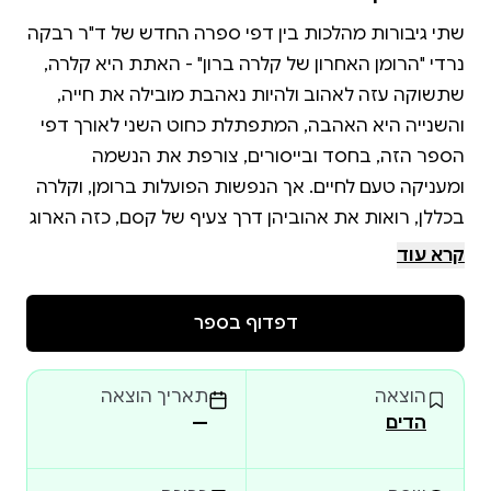
שתי גיבורות מהלכות בין דפי ספרה החדש של ד"ר רבקה
נרדי "הרומן האחרון של קלרה ברון" - האתת היא קלרה,
שתשוקה עזה לאהוב ולהיות נאהבת מובילה את חייה,
והשנייה היא האהבה, המתפתלת כחוט השני לאורך דפי
הספר הזה, בחסד ובייסורים, צורפת את הנשמה
ומעניקה טעם לחיים. אך הנפשות הפועלות ברומן, וקלרה
בכללן, רואות את אהוביהן דרך צעיף של קסם, כזה הארוג
מדימוי מושלם, ומעצם ראייה זו, הן נידונות לחולל שוב
קרא עוד
רומן ישן מימי האוניברסיטה קם לתחייה בחייה של קלרה
דפדוף בספר
לאחר שהיא מתאלמנת מבעלה, ומלווה אותה כמעט עד
לסוף חייה. סיפור המעשה נע קדימה ואחורה לסירוגין,
הוצאה
תאריך הוצאה
ונמסר מפי מספרת, שהכירה את קלרה בצעירותה ופגשה
הדים
—
בה שוב באקראי בערוב ימיה. רבקה נרדי אורגת את
הסיפור ביד אמן, תוך הארה של פינות נסתרות במעשה