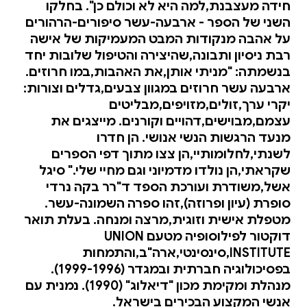
חידה מעצבנת,למה היא לא וכולם כן". בחלקו
השני של הספר - ארבעה-עשר סיפורים-הרהורים
על אהבה מנקודות המבט המעמיקות של אישה
רבת ניסיון ותבונה,שהיצירה והטיפול שלובות יחד
בנשמתה: "מניתי אותן,את האהבות,במו חרוזים.
ארבעה עשר חרוזים במגוון צבעים,גדלים וצורות:
יקרי ערך,זולים,מזויפים,מבליטים
עצמם,מבוישים,דהויים וקורנים. מייצגים את
מנעד הרגשות הנשי אנושי. הן חדרו
לשנתי,לחלומותיי,הן צצו מתוך דפי הספרים
שקראתי,הן נולדו מדמיוני וגם מחיי שלי." סיגל
אשל,משודרת ועורכת הספד ד"רר בקה נרדי
סופרת (עיון ופרוזה),זהו ספרה השמונה-עשר.
מטפלת אישית וזוגית,מרצה ומנחה. בעלת תואר
דוקטור לפילוסופיה מטעם UNION
INSTITUTE,סינסינטי,ארה"ב,והתמחות
בפסיכולוגיה חברתית ובמגדר (1999-1996).
מנהלת ומקימת מכון "דיאלוג" (1990). נמנית עם
אנשי המקצוע הבכירים בישראל.