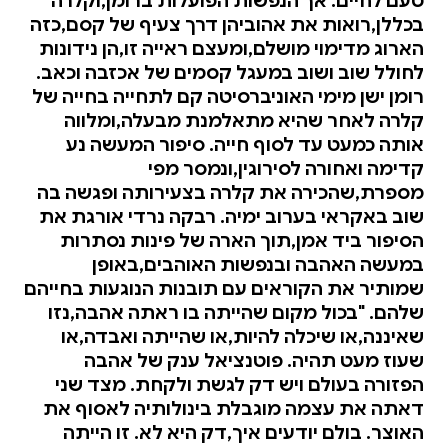
טעם לחיים. אך הנפשות הפועלות ברומן,וקלרה
בכללן,רואות את אהוביהן דרך צעיף של קסם,כזה
הארוג מדימוי מושלם,ומעצם ראייה זו,הן נידונות
לחולל שוב ושוב במעגל קסמים של אכזבה וכאב.
רומן ישן מימי האוניברסיטה קם לתחייה בחייה של
קלרה לאחר שהיא מתאלמנת מבעלה,ומלווה
אותה כמעט עד לסוף חייה. סיפור המעשה נע
קדימה ואחורה לסירוגין,ונמסר מפי
מספרת,שהכירה את קלרה בצעירותה ופגשה בה
שוב באקראי בערוב ימיה. רבקה נרדי אורגת את
הסיפור ביד אמן,תוך הארה של פינות נסתרות
במעשה האהבה ובנפשות האוהבים,באופן
שמותיר את הקוראים עם תובנות הנוגעות בחייהם
שלהם. "בכול מקום שהייתה בו ראתה אהבה,נזו
שאיננה,או שיכלה להיות,או שהייתה ואבדה,או
שעוז מעט תהיה. פוטנציאל ענק של אהבה
הפזורה בעולם ויש דק לגשת ולקחת. מצד שני
דאתה את עצמה מוגבלת בינולותיה לאסוף את
האוצר. בולם יודעים איך,דק היא לא. זו הייתה