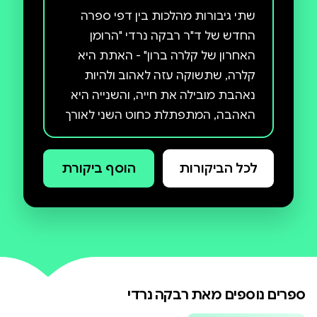
שתי גיבורות מהלכות בין דפי ספרה
החדש של ד"ר רבקה נרדי "הרומן
האחרון של קלרה ברון" - האתת היא
קלרה, שתשוקה עזה לאהוב ולהיות
נאהבת מובילה את חייה, והשנייה היא
האהבה, המתפתלת כחוט השני לאורך
דפי הספר הזה, בחסד ובייסורים,
צורפת את הנשמה ומעניקה טעם
לכל הביקורות
הוסף ביקורת
לחיים. אך הנפשות הפועלות ברומן,
וקלרה בכללן, רואות את אהוביהן דרך
צעיף של קסם, כזה הארוג מדימוי
מושלם, ומעצם ראייה זו, הן נידונות
לחולל שוב ושוב במעגל קסמים של
ספרים נוספים מאת
רבקה נרדי
רומן ישן מימי האוניברסיטה קם לתחייה
בחייה של קלרה לאחר שהיא