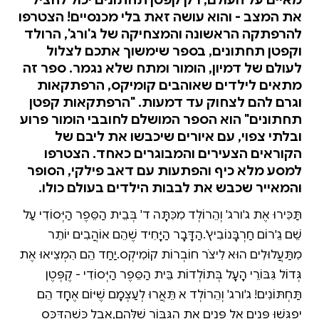
את המצב - והוא עושה זאת בלי מכנסיים! הצטרפו
להרפתקה הראשונה והמצחיקה של ג'ורג', הרולד
וקפטן תחתונים, בספר שימשוך אתכם לצלול
לעולם של דמיון, הומור ומתח שלא נגמר. ספר זה
מתאים לילדים שאוהבים קומיקס, הרפתקאות
וגרם להם לצחוק עד דמעות. "הרפתקאות קפטן
תחתונים" הוא הספר המושלם לחובבי הומור פרוע
ובלתי צפוי, עם איורים שיכבשו את ליבם של
הקוראים הצעירים והמבוגרים כאחד. הצטרפו
למסע מלא כיף והפתעות עם דאב פילקי, הסופר
והמאייר שכבש את לבבות הילדים בעולם כולו.
תַּכִּירוּ אֶת ג'ורג' וְהֵרוֹלְד מִכִּתָּה ד' בְּבֵית הַסֵּפֶר הַיְּסוֹדִי עַל
שֵׁם גֵ'רוֹם חַרְבָּנוֹבִיץ'.הַדָּבָר הַיָּחִיד שֶׁהֵם אוֹהֲבִים יוֹתֵר
מִתַּעֲלוּלִים הוּא לִיצֹר חוֹבְרוֹת קוֹמִיקְס.יַחַד הֵם הִמְצִיאוּ אֶת
גְּדוֹל גִּבּוֹרֵי הָעָל בְּתוֹלְדוֹת בֵּית הַסֵּפֶר הַיְּסוֹדִי - קֶפְּטֶן
תַּחְתּוֹנִים! ג'ורג' וְהֵרוֹלְד לֹא תֵּאֲרוּ לְעַצְמָם שֶׁיּוֹם אֶחָד הֵם
יִפְגְּשׁוּ פָּנִים אֶל פָּנִים אֶת הַגִּבּוֹר שֶׁלָּהֶם,אֲבָל כְּשֶׁהַדֻּכָּס