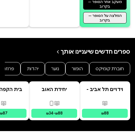
מעקב אחר הסופר —
בקרוב
המלצה על הסופר —
בקרוב
ספרים חדשים שיעניינו אותך
חוברת קומיקס
הומור
נוער
יהדות
פרוזה
וידויים תל אביב -
יחידת האוב
בית הקפה
TLV Confessions
היקו
פורמטים זמינים
:
מודפס
פורמטים זמינים
:
מודפס, דיגי
פור
87
34
-
88
88
₪
₪
₪
₪