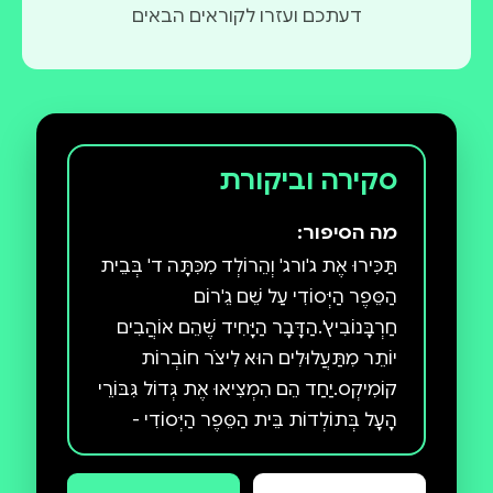
דעתכם ועזרו לקוראים הבאים
סקירה וביקורת
מה הסיפור:
תַּכִּירוּ אֶת ג'ורג' וְהֵרוֹלְד מִכִּתָּה ד' בְּבֵית
הַסֵּפֶר הַיְּסוֹדִי עַל שֵׁם גֵ'רוֹם
חַרְבָּנוֹבִיץ'.הַדָּבָר הַיָּחִיד שֶׁהֵם אוֹהֲבִים
יוֹתֵר מִתַּעֲלוּלִים הוּא לִיצֹר חוֹבְרוֹת
קוֹמִיקְס.יַחַד הֵם הִמְצִיאוּ אֶת גְּדוֹל גִּבּוֹרֵי
הָעָל בְּתוֹלְדוֹת בֵּית הַסֵּפֶר הַיְּסוֹדִי -
קֶפְּטֶן תַּחְתּוֹנִים! ג'ורג' וְהֵרוֹלְד לֹא תֵּאֲרוּ
לְעַצְמָם שֶׁיּוֹם אֶחָד הֵם יִפְגְּשׁוּ פָּנִים אֶל