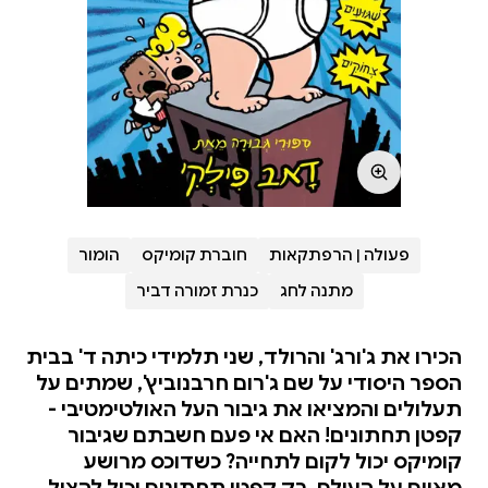
פעולה | הרפתקאות
חוברת קומיקס
הומור
מתנה לחג
כנרת זמורה דביר
הכירו את ג'ורג' והרולד, שני תלמידי כיתה ד' בבית
הספר היסודי על שם ג'רום חרבנוביץ', שמתים על
תעלולים והמציאו את גיבור העל האולטימטיבי -
קפטן תחתונים! האם אי פעם חשבתם שגיבור
קומיקס יכול לקום לתחייה? כשדוכס מרושע
מאיים על העולם, רק קפטן תחתונים יכול להציל