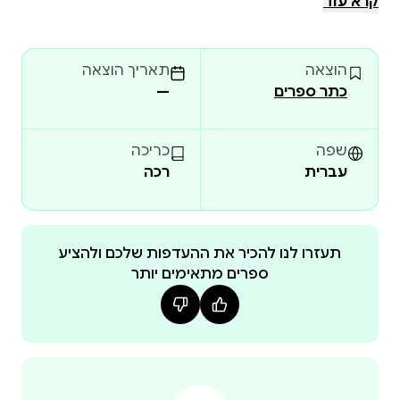
קרא עוד
לתפוס את הפושע הצעיר. השריף הזועם מחליט לשכנע
את המלך להוציא צו לתפיסתו של הפושע. האם יצליח
הוצאה
תאריך הוצאה
כתר ספרים
—
קלאסיקה אהובה על גיבור בלתי נשכח, שמוכיח שאומץ
הסופר והמאייר הווארד פַּייל יצר ספר קלאסי, קולח
שפה
כריכה
ומרגש, שמוקדש לגיבור הנצחי והבלתי מנוצח.
עברית
רכה
תעזרו לנו להכיר את ההעדפות שלכם ולהציע
ספרים מתאימים יותר