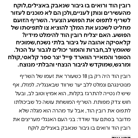
רובין הוד ורואים בו גיבור שנאבק באצילים,לוקח
מהעשירים ונותן לעניים,ולכן הם לא מוכנים לעזור
לשריף לתפוס את הפושע הצעיר. השריף הזועם
מחליט לשכנע את המלך להוציא צו לתפיסתו של
הפושע. האם יצליח רובין הוד להימלט מידיו?
קלאסיקה אהובה על גיבור בלתי נשכח,שמוכיח
שאומץ לב,חברות והומור יכולים לגבור על הכול.
הסופר והמאייר הווארד פַּייל יצר ספר קלאסי,קולח
ומרגש,שמוקדש לגיבור הנצחי והבלתי מנוצח.
רובין הוד היה רק בן 18 כשעורר את זעמו של השריף
מנוטינגהם ונמלט ללב יער שרווד שבאנגליה. למזלו, אף
שיש לו נטייה להתרגז בקלות, הוא אמיץ וטוב לב, ובעל
חוש צדק מפותח. השריף המושחת עושה כל שביכולתו
לתפוס את רובין הוד, אבל עד מהרה הוא מגלה שלא
מדובר בסתם עוד שודד: בני העם האנגלי מעריצים את
רובין הוד ורואים בו גיבור שנאבק באצילים, לוקח
מהעשירים ונותן לעניים, ולכן הם לא מוכנים לעזור לשריף