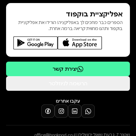
אפליקציית בוקפוד
הספרים כבר מחכים לך באפליקציה! הורידו את אפליקציית
בוקפוד ותהנו מחווית קריאה ברמה אחרת.
יצירת קשר
הרשמה לניוזלטר
עקבו אחרינו
שטנר 7, גבעת שאול ירושלים |
office@bookpod.co.il