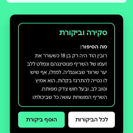
סקירה וביקורת
מה הסיפור:
רובין הוד היה רק בן 18 כשעורר את
זעמו של השריף מנוטינגהם ונמלט ללב
יער שרווד שבאנגליה. למזלו, אף שיש
לו נטייה להתרגז בקלות, הוא אמיץ
וטוב לב, ובעל חוש צדק מפותח.
השריף המושחת עושה כל שביכולתו
לתפוס את רובין הוד, אבל עד מהרה
הוא מגלה שלא מדובר בסתם עוד
לכל הביקורות
הוסף ביקורת
שודד: בני העם האנגלי מעריצים את
רובין הוד ורואים בו גיבור שנאבק