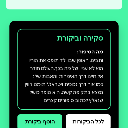
סקירה וביקורת
מה הסיפור:
ותבינו, האופן שבו ילד תופס את הוריו
הוא לא עניין של מה בכך.העולם חודר
אל חיינו דרך האימהות והאבות שלנו
כמו אור דרך זכוכית ויטראז'." תומס קווין
נמצא בתקופה קשה. הוא סופר כושל
שנאלץ לכתוב סיפורים קצרים
ותסריטים לדמויות של אחרים. אשתו,
אימוג'ן, עובדת באי מרוחק בקצה
לכל הביקורות
הוסף ביקורת
העולם, והתקשורת איתה כבר לא מה