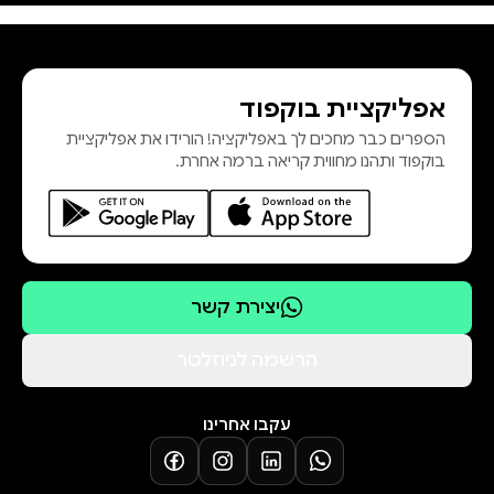
מקסוול, ספר פתלתל, מבריק עד
אבסורד ומבדר להפליא, חושף
בהצלחה את הדרכים שבהן אנחנו
אפליקציית בוקפוד
מוצאים משמעות בעולם שהכאוס אורב
הספרים כבר מחכים לך באפליקציה! הורידו את אפליקציית
בו ממש מעבר לפינה. ספרו הראשון
בוקפוד ותהנו מחווית קריאה ברמה אחרת.
של סטיבן הול, כריש זיכרון, היה
רב־מכר עולמי עט
יצירת קשר
הרשמה לניוזלטר
עקבו אחרינו