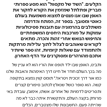
הקלעים. "השד של מקסוול" הוא מסע ספרותי
מבריק ופתלתל שמזמין את הקורא לחקור את
האופן שבו אנו מנסים למצוא משמעות בעולם
כאוטי ומסובך. בספר זה, המתח והדרמה
משתלבים בהרמוניה עם תובנות פסיכולוגיות
עמוקות על מורכבות היחסים המשפחתיים
והחיפוש הנואש אחרי זהות והכרה. מתאים
לקוראים שאוהבים לצלול לתוך עלילות מרתקות
ולהתמודד עם שאלות קיומיות, זהו ספר שיותיר
אתכם מהורהרים ומסוקרנים עד הדף האחרון.
ותבינו, האופן שבו ילד תופס את הוריו הוא לא עניין של
מה בכך.העולם חודר אל חיינו דרך האימהות והאבות שלנו
כמו אור דרך זכוכית ויטראז'." תומס קווין נמצא בתקופה
קשה. הוא סופר כושל שנאלץ לכתוב סיפורים קצרים
ותסריטים לדמויות של אחרים. אשתו, אימוג'ן, עובדת באי
מרוחק בקצה העולם, והתקשורת איתה כבר לא מה
שהייתה פעם. החשבונות שלו מצטברים, הכלים