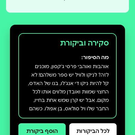
סקירה וביקורת
מה הסיפור:
אוהבות ואוהבי פרסי ג׳קסון, מוכנים
לזה? לניקו ולוויל יש ספר משלהם! לא
קל להיות ניקו די אנג׳לו, בנו של האדס,
החצוי שמוות ואובדן מלווים אותו לכל
מקום. אבל יש קרן שמש אחת בחייו,
החבר שלו ויל סולאס, בן אפולו. כשהם
יחד, שני החצויים יכולים להתגבר על כל
מכשול. או ככה לפחות זה היה עד היום.
לכל הביקורות
הוסף ביקורת
אבל ניקו רדוף: קול קורא לו ממעמקי