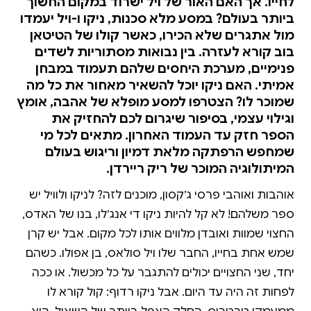
לחייו. אך האם האור של ויל ישרוד במקום החשוך
ביותר בעולם? במסע מלא סכנות, ניקו ו-ויל יעמדו
מול אתגרים שלא הכירו, כאשר קולו של הטיטאן
בוב קורא לעזרה. בין נבואות מסתוריות לשדים
פנימיים, מערכת היחסים שלהם תעמוד במבחן
אמיתי. האם ניקו יוכל להשאיר מאחור את כל מה
שמוכר לו? הצטרפו למסע מופלא של אהבה, אומץ
וגילוי עצמי, בסיפור שיגרום לכם להחזיק את
הספר חזק עד העמוד האחרון. מתאים לכל מי
שמחפש הרפתקה מלאת דמיון וריגוש בעולם
המיתולוגיה המוכר של ריק ריירדן.
אוהבות ואוהבי פרסי ג׳קסון, מוכנים לזה? לניקו ולוויל יש
ספר משלהם! לא קל להיות ניקו די אנג׳לו, בנו של האדס,
החצוי שמוות ואובדן מלווים אותו לכל מקום. אבל יש קרן
שמש אחת בחייו, החבר שלו ויל סולאס, בן אפולו. כשהם
יחד, שני החצויים יכולים להתגבר על כל מכשול. או ככה
לפחות זה היה עד היום. אבל ניקו רדוף: קול קורא לו