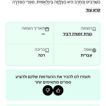
הַשַּׁרְבִיט וְהַחֶרֶב הִיא הַצְלָחָה בֵּינְלְאֻמִּית. סִפְרֵי הַסִּדְרָה
תֻּרְגְּמוּ לְ־24 שָׂפוֹת וְזָכוּ לְמִילְיוֹנֵי קוֹרְאִים. הַסְּפָרִים מַזְמִינִים
קרא עוד
אֶת הַקּוֹרְאִים הַצְּעִירִים לְבִקּוּר רִאשׁוֹן בְּמַמְלֶכֶת הַפַנְטַזְיָה.
בֵּין דַּפֵּיהֶם יִפְגְּשׁוּ יְצוּרִים אַגָּדִיִּים, מְכַשְּׁפִים וְאַבִּירִים, וְיַכִּירוּ
הוצאה
תאריך הוצאה
אֶת כּוֹחָם שֶׁל אֹמֶץ לֵב וְשֶׁל חֲבֵרוּת
כנרת זמורה דביר
—
שפה
כריכה
עברית
רכה
תעזרו לנו להכיר את ההעדפות שלכם ולהציע
ספרים מתאימים יותר