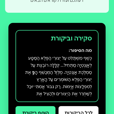
דעתכם ועזרו לקוראים הבאים
סקירה וביקורת
מה הסיפור:
כֶּשֶׁף מִשְׁתַּלֵּט עַל יְצוּרֵי הַפֶּלֶא הַמַּסָּע
לְאָוַנְטְיָה מַתְחִיל... קְלָלָה רוֹבֶצֶת עַל
מַמְלֶכֶת אָוַנְטְיָה. מֶלְוֶל הַמְּכַשֵּׁף הָפַךְ אֶת
יְצוּרֵי הַפֶּלֶא הַשּׁוֹמְרִים עַל הָאָרֶץ
לְמִפְלָצוֹת אֲיֻמּוֹת. רַק גִּבּוֹר אֲמִתִּי יוּכַל
לְשַׁחְרֵר אֶת הַיְּצוּרִים וּלְהַצִּיל אֶת
הַמַּמְלָכָה. הַאִם יִהְיוּ אֵלֶּה הַנַּעַר תוֹם
וַחֲבֶרְתּוֹ אֵלֵנָה? הַאִם יַצְלִיחוּ בַּמְּשִׂימָה
לכל הביקורות
הוסף ביקורת