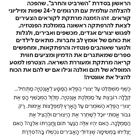
הראשון בסדרת "השרביט והחרב", שהפכה
להצלחה עולמית עם תרגומים ל-24 שפות ומיליוני
קוראים. זהו הזמנה מרתקת לקוראים הצעירים
לצאת להרפתקה ראשונה בממלכת הפנטזיה,
לפגוש יצורים אגדים, מכשפים ואבירים, ולגלות
את כוחם של אומץ לב וחברות. מתאים לילדים
ולנוער שאוהבים פנטזיה והרפתקאות, ומחפשים
ספרים שמאתגרים את הדמיון ומציעים חווית
קריאה מרתקת ומעוררת השראה. הצטרפו למסע
המופלא של תום ואלנה וגילו אם יש להם את הכוח
להציל את אוונטיה!
כֶּשֶׁף מִשְׁתַּלֵּט עַל יְצוּרֵי הַפֶּלֶא הַמַּסָּע לְאָוַנְטְיָה מַתְחִיל...
קְלָלָה רוֹבֶצֶת עַל מַמְלֶכֶת אָוַנְטְיָה. מֶלְוֶל הַמְּכַשֵּׁף הָפַךְ אֶת
יְצוּרֵי הַפֶּלֶא הַשּׁוֹמְרִים עַל הָאָרֶץ לְמִפְלָצוֹת אֲיֻמּוֹת. רַק
גִּבּוֹר אֲמִתִּי יוּכַל לְשַׁחְרֵר אֶת הַיְּצוּרִים וּלְהַצִּיל אֶת
הַמַּמְלָכָה. הַאִם יִהְיוּ אֵלֶּה הַנַּעַר תוֹם וַחֲבֶרְתּוֹ אֵלֵנָה? הַאִם
יַצְלִיחוּ בַּמְּשִׂימָה שֶׁגְּדוֹלֵי הָאַבִּירִים נִכְשְׁלוּ בָּהּ?סִדְרַת