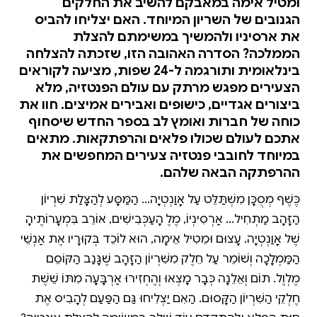
ומטיל אימה במאבקם להשיב את החלקים
הגנובים של השריון המיוחד. האם יצליחו להביס
את ארסיניו ולהמשיך במשימתם להצלת
הממלכה? הסדרה האהובה הזו, שזכתה להצלחה
בינלאומית ותורגמה ל-24 שפות, מציעה לקוראים
הצעירים מפגש מרתק עם עולם הפנטזיה, מלא
ביצורים אגדיים, כישופים ואבירים אמיצים. חוו את
כוחה של חברות ואומץ לב בספר החדש שיסחוף
אתכם לעולם שכולו פלאים והרפתקאות. מתאים
במיוחד לחובבי פנטזיה צעירים המחפשים את
ההרפתקה הבאה שלהם.
כֶּשֶׁף מְסֻכָּן מִשְׁתַּלֵּט עַל אָוַנְטְיָה... הַמַּסָּע לְהַצָּלַת שִׁרְיוֹן
הַזָּהָב מַתְחִיל... אַרְסִינְיוֹ, מֶלֶךְ הָעַכְּבִישִׁים, אוֹרֵב בִּמְעָרוֹתֶיהָ
שֶׁל אָוַנְטְיָה. עָצוּם וּמֵטִיל אֵימָה, הוּא לוֹכֵד בְּקוּרָיו אֶת אַנְשֵׁי
הַמַּמְלָכָה וְשׁוֹמֵר עַל חֵלֶק מִשִּׁרְיוֹן הַזָּהָב שֶׁגָּנַב הַקּוֹסֵם
מֶלְוֶל. תוֹם וְאֵלֵנָה כְּבָר מָצְאוּ וְהֶחְזִירוּ אַרְבָּעָה מִתּוֹךְ שֵׁשֶׁת
חֶלְקֵי הַשִּׁרְיוֹן הַקָּסוּם. הַאִם יַצְלִיחוּ גַּם הַפַּעַם לְהָבִיס אֶת