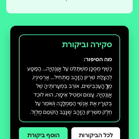
סקירה וביקורת
מה הסיפור:
כֶּשֶׁף מְסֻכָּן מִשְׁתַּלֵּט עַל אָוַנְטְיָה... הַמַּסָּע
לְהַצָּלַת שִׁרְיוֹן הַזָּהָב מַתְחִיל... אַרְסִינְיוֹ,
מֶלֶךְ הָעַכְּבִישִׁים, אוֹרֵב בִּמְעָרוֹתֶיהָ שֶׁל
אָוַנְטְיָה. עָצוּם וּמֵטִיל אֵימָה, הוּא לוֹכֵד
בְּקוּרָיו אֶת אַנְשֵׁי הַמַּמְלָכָה וְשׁוֹמֵר עַל
חֵלֶק מִשִּׁרְיוֹן הַזָּהָב שֶׁגָּנַב הַקּוֹסֵם מֶלְוֶל.
תוֹם וְאֵלֵנָה כְּבָר מָצְאוּ וְהֶחְזִירוּ אַרְבָּעָה
מִתּוֹךְ שֵׁשֶׁת חֶלְקֵי הַשִּׁרְיוֹן הַקָּסוּם. הַאִם
לכל הביקורות
הוסף ביקורת
יַצְלִיחוּ גַּם הַפַּעַם לְהָבִיס אֶת חַיַּת הַפֶּלֶא