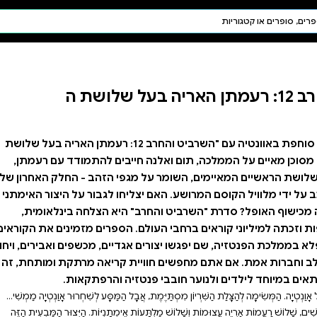
חיפוש AI
דת ויהדות
תפילה
חגים ומועדים
תלמוד
קבלה
פו להרפתקה סוחפת באוונטיה עם "השרביט והחרב 12: רעמתן האריה בעל שלושת
בים להתמודד עם רעמתן,
י הזהב - החלק האחרון של
ו לגבור על היצור האימתני
יא הצלחה בינלאומית,