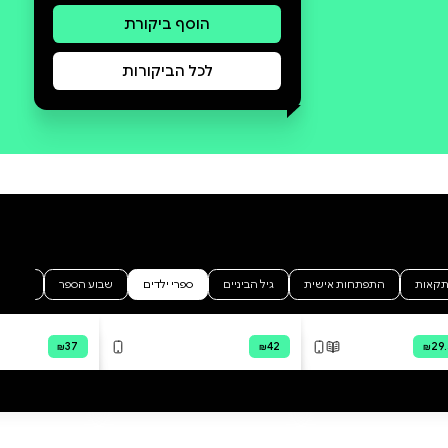
סקירה וביקורת
מה הסיפור:
כֶּשֶׁף מְסֻכָּן מִשְׁתַּלֵּט עַל אָוַנְטְיָה.
הַמְּשִׂימָה לְהַצָּלַת הַשִּׁרְיוֹן מִסְתַּיֶּמֶת,
אֲבָל הַמַּסָּע לְשִׁחְרוּר אָוַנְטְיָה
מַמְשִׁיךְ... לְרַעַמְתָן יֵשׁ שְׁלוֹשָׁה
רָאשִׁים, שָׁלוֹשׁ רַעֲמוֹת אַרְיֵה עֲצוּמוֹת
וְשָׁלוֹשׁ מַלְתָּעוֹת אֵימְתָנִיּוֹת. הַיְּצוּר
הַמַּבְעִית הַזֶּה שׁוֹמֵר עַל מַגְּפֵי