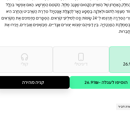
ולם. הספרים מזמינים את הקוראים
ים, מכשפים ואבירים, ויחוו
 קריאה מרתקת ומותחת, זה
ה והרפתקאות.
ַמַּסָּע לְשִׁחְרוּר אָוַנְטְיָה מַמְשִׁיךְ...
מְתָנִיּוֹת. הַיְּצוּר הַמַּבְעִית הַזֶּה
סֵם הַמְּרֻשָּׁע. הַאִם אֶפְשָׁר בִּכְלָל
יָה? סִדְרַת הַשַּׁרְבִיט וְהַחֶרֶב הִיא
ָׂפוֹת וְזָכוּ לְמִילְיוֹנֵי קוֹרְאִים. הַסְּפָרִים מַזְמִינִים אֶת הַקּוֹרְאִים
ם, מְכַשְּׁפִים וְאַבִּירִים, וְיַכִּירוּ אֶת