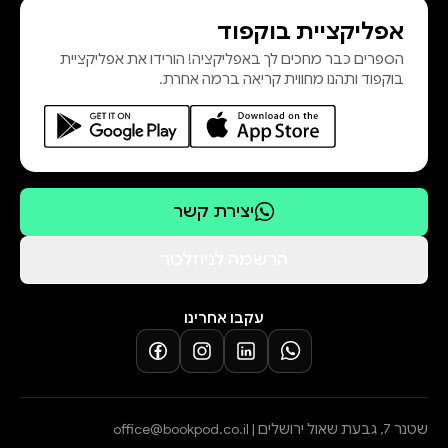
אפליקציית בוקפוד
הספרים כבר מחכים לך באפליקציה! הורידו את אפליקציית
בוקפוד ותהנו מחווית קריאה ברמה אחרת.
יצירת קשר
הרשמה לניוזלטר
עקבו אחרינו
שטנר 7, גבעת שאול ירושלים |
office@bookpod.co.il