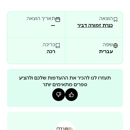
קוֹרְאִים. הַסְּפָרִים מַזְמִינִים אֶת הַקּוֹרְאִים הַצְּעִירִים לְבִקּוּר
רִאשׁוֹן בְּמַמְלֶכֶת הַפַנְטַזְיָה. בֵּין דַּפֵּיהֶם יִפְגְּשׁוּ יְצוּרִים
הוצאה
תאריך הוצאה
אַגָּדִיִּים, מְכַשְּׁפִים וְאַבִּירִים, וְיַכִּירוּ אֶת כּוֹחָם שֶׁל אֹמֶץ לֵב
כנרת זמורה דביר
—
וְשֶׁל חֲבֵרוּת.
שפה
כריכה
עברית
רכה
תעזרו לנו להכיר את ההעדפות שלכם ולהציע
ספרים מתאימים יותר