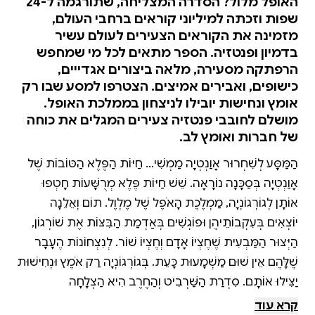
האופל מלול? הסדרה המצליחה, שתורגמה ל-24
שפות וזכתה למיליוני קוראים ברחבי העולם,
מזמינה את הקוראים הצעירים לעולם עשיר
בדמיון ופנטזיה. הספר מתאים לכל מי שמחפש
הרפתקה מסעירה, מלאה ביצורים אגדייים,
כישופים, ואבירים אמיצים. הצטרפו למסע שבו רק
אומץ ונחישות יובילו לניצחון בממלכת האופל.
מושלם לחובבי פנטזיה צעירים המגלים את כוחה
של חברות ואומץ לב.
הַמַּסָּע לְשִׁחְרוּר אָוַנְטְיָה מַמְשִׁיךְ... חַיּוֹת הַפֶּלֶא הַטּוֹבוֹת שֶׁל
אָוַנְטְיָה בְּסַכָּנָה נוֹרָאָה. שֵׁשׁ חַיּוֹת פֶּלֶא מְרֻשָּׁעוֹת חָטְפוּ
אוֹתָן לְגוֹרְגוֹנְיָה, מַמְלֶכֶת הָאֹפֶל שֶׁל מֶלְוֶל. תוֹם וְאֵלֵנָה
יוֹצְאִים בְּעִקְבוֹתֵיהֶן וּפוֹגְשִׁים בְּאַדְמַת הַבִּצּוֹת אֶת שׁוֹרְגוֹן,
הַיְּצוּר הַמַּבְעִית שֶׁחֶצְיוֹ אָדָם וְחֶצְיוֹ שׁוֹר. לְנִצְחוֹנוֹת הֶעָבָר
שֶׁלָּהֶם אֵין שׁוּם מַשְׁמָעוּת כָּעֵת. בְּגוֹרְגוֹנְיָה רַק אֹמֶץ וּנְחִישׁוּת
יַצִּילוּ אוֹתָם. סִדְרַת הַשַּׁרְבִיט וְהַחֶרֶב הִיא הַצְלָחָה
בֵּין־לְאֻמִּית. סִפְרֵי הַסִּדְרָה תֻּרְגְּמוּ לְ־24 שָׂפוֹת וְזָכוּ לְמִילְיוֹנֵי
קרא עוד