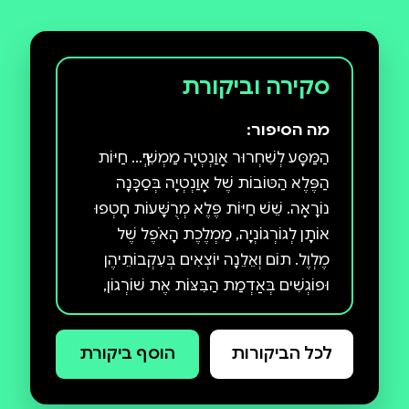
סקירה וביקורת
מה הסיפור:
הַמַּסָּע לְשִׁחְרוּר אָוַנְטְיָה מַמְשִׁיךְ... חַיּוֹת
הַפֶּלֶא הַטּוֹבוֹת שֶׁל אָוַנְטְיָה בְּסַכָּנָה
נוֹרָאָה. שֵׁשׁ חַיּוֹת פֶּלֶא מְרֻשָּׁעוֹת חָטְפוּ
אוֹתָן לְגוֹרְגוֹנְיָה, מַמְלֶכֶת הָאֹפֶל שֶׁל
מֶלְוֶל. תוֹם וְאֵלֵנָה יוֹצְאִים בְּעִקְבוֹתֵיהֶן
וּפוֹגְשִׁים בְּאַדְמַת הַבִּצּוֹת אֶת שׁוֹרְגוֹן,
הַיְּצוּר הַמַּבְעִית שֶׁחֶצְיוֹ אָדָם וְחֶצְיוֹ שׁוֹר.
לְנִצְחוֹנוֹת הֶעָבָר שֶׁלָּהֶם אֵין שׁוּם
לכל הביקורות
הוסף ביקורת
מַשְׁמָעוּת כָּעֵת. בְּגוֹרְגוֹנְיָה רַק אֹמֶץ
וּנְחִישׁוּת יַצִּילוּ אוֹתָם. סִדְרַת הַשַּׁרְבִיט