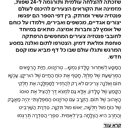
שזכתה להצלחה עולמית ותורגמה ל-24 שפות,
מזמינה את הקוראים הצעירים להיכנס לעולם
פנטזיה עשיר ומרתק. בין דפי הספר הם יפגשו
יצורים אגדיים, מכשפים ואבירים, וילמדו על כוחם
של אומץ לב וחברות אמיצה. מתאים במיוחד
לחובבי פנטזיה צעירים המחפשים הרפתקה
סוחפת ומלאת דמיון. הצטרפו לתום ואלנה במסע
המרגש ותגלו עולם שבו כל דף מביא עמו קסם
חדש.
הַמַּסָּע לְשִׁחְרוּר טָלָדוֹן נִמְשָׁךְ... טְרוֹיָנוּס, חַיַּת הָרְפָאִים
הַמְּרֻשַּׁעַת שֶׁל מֶלְוֶל, חָטַף אֶת כּוֹחַ הַחַיִּים שֶׁל הוּרִיקָן. עַכְשָׁו
תוֹם וְאֵלֵנָה צְרִיכִים לֹא רַק לְהַחְזִיר לַמַּמְלָכָה אֶת חֶלְקֵי
הַקָּמֵעַ שֶׁל טָלָדוֹן, אֶלָּא גַּם לִמְצֹא דֶּרֶךְ לְהַצִּיל אֶת סוּסוֹ
הָאָהוּב שֶׁל תוֹם. הַקְּרָב עִם טְרוֹיָנוּס הַמִּפְלַצְתִּי יִהְיֶה מַאֲבָק
שֶׁל כּוֹחַ מוּל חֻלְשָׁה, יֵאוּשׁ מוּל תִּקְוָה. סִדְרַת הַשַּׁרְבִיט
וְהַחֶרֶב הִיא הַצְלָחָה בֵּין־לְאֻמִּית. סִפְרֵי הַסִּדְרָה תֻּרְגְּמוּ
לְ־24 שָׂפוֹת וְזָכוּ לְמִילְיוֹנֵי קוֹרְאִים. הַסְּפָרִים מַזְמִינִים אֶת
קרא עוד