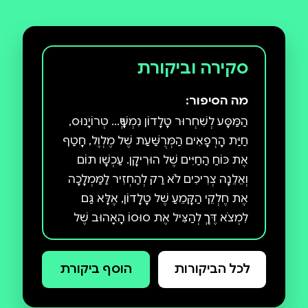
סקירה וביקורת
מה הסיפור:
הַמַּסָּע לְשִׁחְרוּר טָלָדוֹן נִמְשָׁךְ... טְרוֹיָנוּס,
חַיַּת הָרְפָאִים הַמְּרֻשַּׁעַת שֶׁל מֶלְוֶל, חָטַף
אֶת כּוֹחַ הַחַיִּים שֶׁל הוּרִיקָן. עַכְשָׁו תוֹם
וְאֵלֵנָה צְרִיכִים לֹא רַק לְהַחְזִיר לַמַּמְלָכָה
אֶת חֶלְקֵי הַקָּמֵעַ שֶׁל טָלָדוֹן, אֶלָּא גַּם
לִמְצֹא דֶּרֶךְ לְהַצִּיל אֶת סוּסוֹ הָאָהוּב שֶׁל
תוֹם. הַקְּרָב עִם טְרוֹיָנוּס הַמִּפְלַצְתִּי יִהְיֶה
מַאֲבָק שֶׁל כּוֹחַ מוּל חֻלְשָׁה, יֵאוּשׁ מוּל
לכל הביקורות
הוסף ביקורת
תִּקְוָה. סִדְרַת הַשַּׁרְבִיט וְהַחֶרֶב הִיא
הַצְלָחָה בֵּין־לְאֻמִּית. סִפְרֵי הַסִּדְרָה