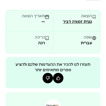
הַקּוֹרְאִים הַצְּעִירִים לְבִקּוּר רִאשׁוֹן בְּמַמְלֶכֶת הַפַנְטַזְיָה. בֵּין
דַּפֵּיהֶם יִפְגְּשׁוּ יְצוּרִים אַגָּדִיִּים, מְכַשְּׁפִים וְאַבִּירִים, וְיַכִּירוּ אֶת
הוצאה
תאריך הוצאה
כּוֹחָם שֶׁל אֹמֶץ לֵב וְשֶׁל חֲבֵרוּת. הצצה לספר
כנרת זמורה דביר
—
שפה
כריכה
עברית
רכה
תעזרו לנו להכיר את ההעדפות שלכם ולהציע
ספרים מתאימים יותר