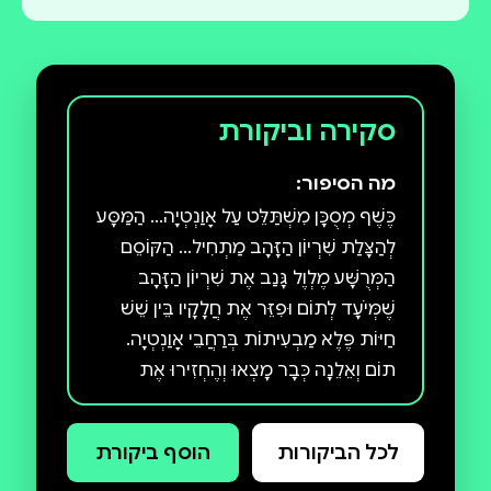
סקירה וביקורת
מה הסיפור:
כֶּשֶׁף מְסֻכָּן מִשְׁתַּלֵּט עַל אָוַנְטְיָה... הַמַּסָּע
לְהַצָּלַת שִׁרְיוֹן הַזָּהָב מַתְחִיל... הַקּוֹסֵם
הַמְּרֻשָּׁע מֶלְוֶל גָּנַב אֶת שִׁרְיוֹן הַזָּהָב
שֶׁמְּיֹעָד לְתוֹם וּפִזֵּר אֶת חֲלָקָיו בֵּין שֵׁשׁ
חַיּוֹת פֶּלֶא מַבְעִיתוֹת בְּרַחֲבֵי אָוַנְטְיָה.
תוֹם וְאֵלֵנָה כְּבָר מָצְאוּ וְהֶחְזִירוּ אֶת
הַקַּסְדָּה הַמֻּזְהֶבֶת וְאֶת שִׁרְיוֹן
הַשַּׁרְשְׁרָאוֹת, אֲבָל עַכְשָׁו עוֹמֶדֶת מוּלָם
לכל הביקורות
הוסף ביקורת
לוֹטָה, קוֹסֶמֶת הָאֶבֶן בַּעֲלַת הָעַיִן הָאַחַת,