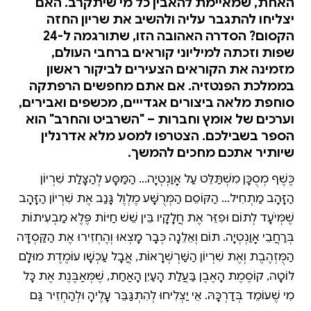
האחת, שמאיימת להאבין כל מי שיתקרב. האם
יצליחו להתגבר עליה ולהשיב את שריון החזה
הקסום? הסדרה האהובה הזו, שתורגמה ל-24
שפות וזכתה למיליוני קוראים ברחבי העולם,
מזמינה את הקוראים הצעירים לביקור ראשון
בממלכת הפנטזיה. אם אתם מחפשים הרפתקה
סוחפת מלאה ביצורים אגדייים, מכשפים ואבירים,
וערכים של אומץ וחברות – "השרביט והחרב" הוא
הספר בשבילכם. הצטרפו למסע מלא אדרנלין
שיותיר אתכם מחכים להמשך.
כֶּשֶׁף מְסֻכָּן מִשְׁתַּלֵּט עַל אָוַנְטְיָה... הַמַּסָּע לְהַצָּלַת שִׁרְיוֹן
הַזָּהָב מַתְחִיל... הַקּוֹסֵם הַמְּרֻשָּׁע מֶלְוֶל גָּנַב אֶת שִׁרְיוֹן הַזָּהָב
שֶׁמְּיֹעָד לְתוֹם וּפִזֵּר אֶת חֲלָקָיו בֵּין שֵׁשׁ חַיּוֹת פֶּלֶא מַבְעִיתוֹת
בְּרַחֲבֵי אָוַנְטְיָה. תוֹם וְאֵלֵנָה כְּבָר מָצְאוּ וְהֶחְזִירוּ אֶת הַקַּסְדָּה
הַמֻּזְהֶבֶת וְאֶת שִׁרְיוֹן הַשַּׁרְשְׁרָאוֹת, אֲבָל עַכְשָׁו עוֹמֶדֶת מוּלָם
לוֹטָה, קוֹסֶמֶת הָאֶבֶן בַּעֲלַת הָעַיִן הָאַחַת, שֶׁמְּאַבֶּנֶת אֶת כָּל
מִי שֶׁעוֹמֵד בְּדַרְכָּהּ. אֵיךְ יַצְלִיחוּ לְהִתְגַּבֵּר עָלֶיהָ וּלְהַחְזִיר גַּם