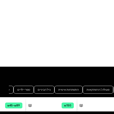
שהליברליזם תוקף וממוטט, הם
הביצורים הרוחניים והחברתיים
הגדולים נגד המפעל הקומוניסטי
העולמי. איש אינו מוכן להקריב ולמות
למען ערכים ליברליים כמו חינוך
פרוגרסיבי, אנושיות מופשטת,
האו"ם או קצבת הביטוח הלאומי."
ארצות הברית, שנות השישים
המוקדמות. תרבות הביטול וניתוץ
פסלי אבות האומה לא עלתה על
הדעת, פוליטיקת הזהויות עוד לא
הוסף ביקורת
הייתה בתכנון, ואפילו תרבות-הנגד
טרם בקעה מהביצה. אבל
לכל הביקורות
הליברליות במובנה העכשווי של
המילה, הגישה הנותנת למדינה