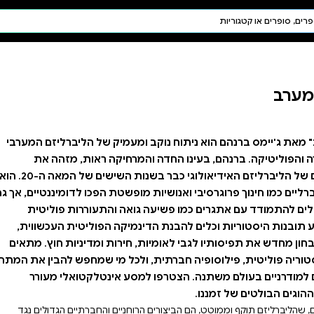
חיפוש AI
דת ויהדות
תפילה
חגים ומועדים
תלמוד
קבלה
יק של הליברליזם המערבי
יקה ראות, מזהה את
השורשים והאתגרים של הליברליזם האידיאולוגי כבר בשנות השישים של המאה ה-20. הוא
שטת הפכו לדומיננטיים, אך גם
 והתעוררות פוליטית