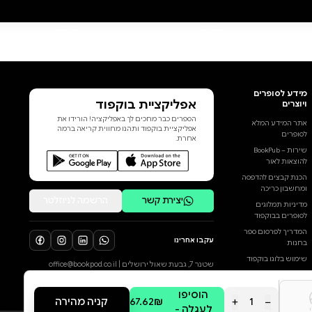
מונופול על חיי הפרט ובאותה
נשימה חותרת לביטול הלאומיות,
כבר הייתה לאידיאולוגיה
המובנת-מאליה של האליטות
במערב. איש אחד, מעמיק ומרחיק
ראות, זיהה תהליכים. שמו היה
ג'יימס ברנהם. בחיבור פולמוסני
מבריק יורד ברנהם לשורשי
הליברליזם הזה, מציג את בחירותיו
ברגעי מבחן, ותוהה על מידת
יכולתו להתמודד עם אתגרי זמנו:
הפשיעה הגואה מבית, ההתעוררות
הפוליטית בעולם השלישי, ושאיפתו
של הקומוניזם למונופול על הכוח
בעולם. אבחנותיו של ברנהם