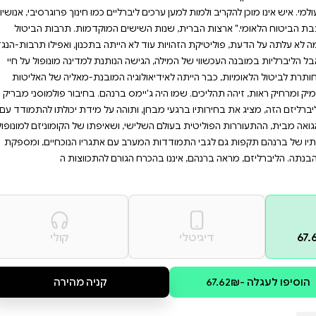
קה הפוליטית העכשווית,
רות ומדיניות חוץ. מתאים
ל מי שמחפש להבין את המתח
 אינטלקטואלי מעורר
ים והחברתיים הגדולים נגד
יים כמו חינוך פרוגרסיבי, אנושיות
ם המוקדמות. תרבות הביטול
ייתה בתכנון, ואפילו תרבות-הנגד
נותנת למדינה מונופול על חיי
ה המובנת-מאליה של האליטות
ברנהם. בחיבור פולמוסני מבריק
והה על מידת יכולתו להתמודד עם
ושאיפתו של הקומוניזם למונופול