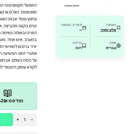
ר מציע תובנות היסטוריות וכלים להבנת הדינמי
קורא לבחון מחדש את תפיסותיו לגבי לאומיות, חי
ן בהיסטוריה פוליטית, פילוסופיה חברתית, ולכ
סורתיים למודרניים בעולם משתנה. הצטרפו למסע
ד מההוגים הבולטים של זמננו.
סורתיים, שהליברליזם תוקף וממוטט, הם הביצורים הרוחני
טי העולמי. איש אינו מוכן להקריב ולמות למען ערכים ליברל
ם או קצבת הביטוח הלאומי." ארצות הברית, שנות השישי
בות האומה לא עלתה על הדעת, פוליטיקת הזהויות עוד לא ה
צה. אבל הליברליות במובנה העכשווי של המילה, הגישה ה
שימה חותרת לביטול הלאומיות, כבר הייתה לאידיאולוגי
ד, מעמיק ומרחיק ראות, זיהה תהליכים. שמו היה ג'יימס 
ורשי הליברליזם הזה, מציג את בחירותיו ברגעי מבחן, ות
פשיעה הגואה מבית, ההתעוררות הפוליטית בעולם השלישי, 