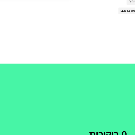
 עם אתגריו הנוכחיים, ומספקת
ורם להתכווצות ה
קולי
קניה מהירה